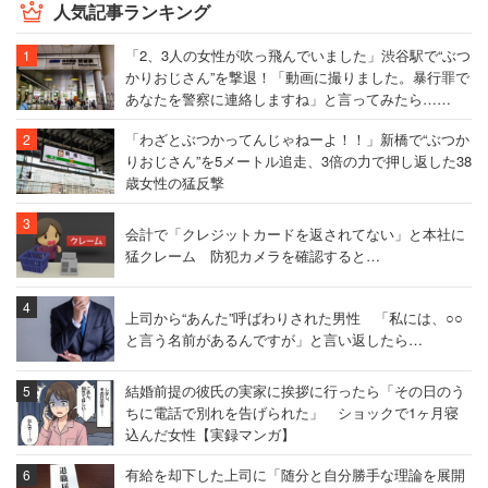
人気記事ランキング
「2、3人の女性が吹っ飛んでいました」渋谷駅で“ぶつ
かりおじさん”を撃退！「動画に撮りました。暴行罪で
あなたを警察に連絡しますね」と言ってみたら……
「わざとぶつかってんじゃねーよ！！」新橋で“ぶつか
りおじさん”を5メートル追走、3倍の力で押し返した38
歳女性の猛反撃
会計で「クレジットカードを返されてない」と本社に
猛クレーム 防犯カメラを確認すると…
上司から“あんた”呼ばわりされた男性 「私には、○○
と言う名前があるんですが」と言い返したら…
結婚前提の彼氏の実家に挨拶に行ったら「その日のう
ちに電話で別れを告げられた」 ショックで1ヶ月寝
込んだ女性【実録マンガ】
有給を却下した上司に「随分と自分勝手な理論を展開