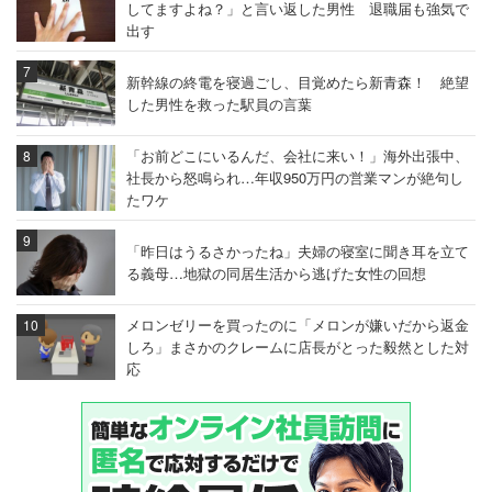
してますよね？」と言い返した男性 退職届も強気で
出す
新幹線の終電を寝過ごし、目覚めたら新青森！ 絶望
した男性を救った駅員の言葉
「お前どこにいるんだ、会社に来い！」海外出張中、
社長から怒鳴られ…年収950万円の営業マンが絶句し
たワケ
「昨日はうるさかったね」夫婦の寝室に聞き耳を立て
る義母…地獄の同居生活から逃げた女性の回想
メロンゼリーを買ったのに「メロンが嫌いだから返金
しろ」まさかのクレームに店長がとった毅然とした対
応