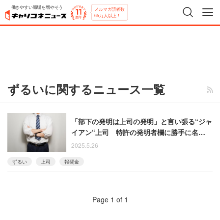
働きやすい職場を増やそう
メルマガ読者数
65万人以上！
ずるいに関するニュース一覧
「部下の発明は上司の発明」と言い張る“ジャ
イアン“上司 特許の発明者欄に勝手に名を連
ね……納得いかなかった男性
2025.5.26
ずるい
上司
報奨金
Page 1 of 1