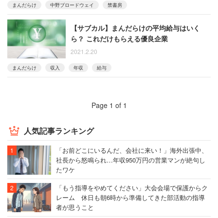
まんだらけ
中野ブロードウェイ
禁書房
【サブカル】まんだらけの平均給与はいく
ら？ これだけもらえる優良企業
2021.2.20
まんだらけ
収入
年収
給与
Page 1 of 1
人気記事ランキング
「お前どこにいるんだ、会社に来い！」海外出張中、
社長から怒鳴られ…年収950万円の営業マンが絶句し
たワケ
「もう指導をやめてください」大会会場で保護からク
レーム 休日も朝6時から準備してきた部活動の指導
者が思うこと