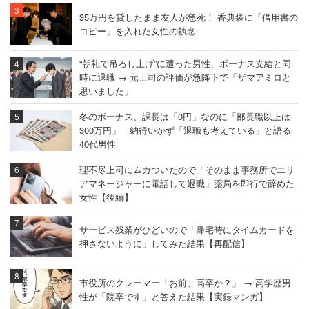
35万円を貸したまま友人が急死！ 香典袋に「借用書の
コピー」を入れた女性の執念
“朝礼で吊るし上げ”に遭った男性、ボーナス支給と同
時に退職 → 元上司の評価が急降下で「ザマアミロと
思いました」
冬のボーナス、課長は「0円」なのに「部長職以上は
300万円」 納得いかず「退職も考えている」と語る
40代男性
理不尽上司にムカついたので「そのまま事務所でエリ
アマネージャーに電話して退職」薬局を即行で辞めた
女性【後編】
サービス残業がひどいので「帰宅時にタイムカードを
押さないように」してみた結果【再配信】
市役所のクレーマー「お前、高卒か？」 → 高学歴男
性が「院卒です」と答えた結果【実録マンガ】