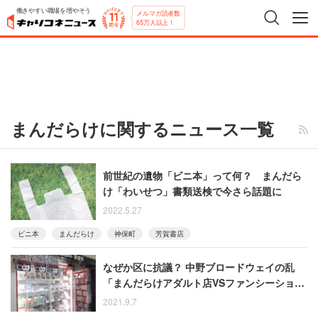
働きやすい職場を増やそう
メルマガ読者数
65万人以上！
まんだらけに関するニュース一覧
前世紀の遺物「ビニ本」って何？ まんだら
け「わいせつ」書類送検で今さら話題に
2022.5.27
ビニ本
まんだらけ
神保町
芳賀書店
なぜか区に抗議？ 中野ブロードウェイの乱
「まんだらけアダルト店VSファンシーショッ
プ」と、いつもの外野の泥仕合
2021.9.7