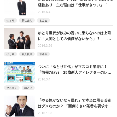
経験あり 主な理由は「仕事がきつい」「労
働時間が長い」
2016.6.4
ゆとり
新社会人
飲み会
ゆとり世代が飲みの誘いに乗らないのは上司
に「人間としての価値がないから」？ 「価
値云々言われる筋合いない」という反論も
2016.3.29
ゆとり
新入社員
飲み会
ついに「ゆとり世代」がマスコミ業界に！
「情報7days」25歳新人ディレクターのレポ
にスタジオ困惑
2016.3.4
マスコミ
ゆとり
「やる気がないなら帰れ」で本当に帰る若者
はダメなのか？ 「面倒くさい茶番を要求する
からやる気がなくなる」の声も
2016.1.25