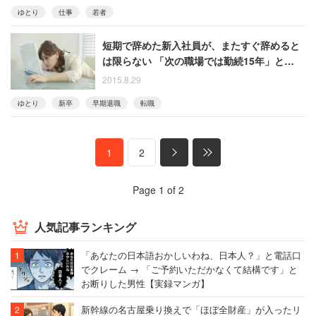
ゆとり
仕事
若者
短期で辞めた新入社員が、またすぐ辞めると
は限らない 「次の職場では勤続15年」という
人も
2015.8.29
ゆとり
新卒
早期退職
転職
1
2
Page 1 of 2
人気記事ランキング
「あなたの日本語おかしいわね、日本人？」と電話口
でクレーム → 「ご予約いただかなくて結構です」と
お断りした男性【実録マンガ】
新幹線の名古屋乗り換えで「ほぼ全財産」が入ったリ