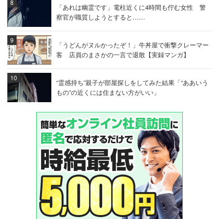
「あれは幽霊です」電柱近くに4時間も佇む女性 警
察官が職質しようとすると……
「うどんがヌルかったぞ！」牛丼屋で衝撃クレーマー
客 店員のまさかの一言で退散【実録マンガ】
“霊感持ち”親子が部屋探しをしてみた結果「“ああいう
もの”の近くには住まない方がいい」