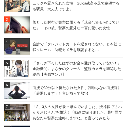
ュックを置き忘れた女性 Suica残高不足で絶望する
も駅員「大丈夫ですよ」
落とした財布が警察に届くも「現金4万円が消えてい
た」 その後、警察の意外な一言に驚いた女性
会計で「クレジットカードを返されてない」と本社に
猛クレーム 防犯カメラを確認すると…
「さっき下ろしたはずのお金を受け取っていない！」
金融機関にまさかのクレーム 監視カメラを確認した
結果【実録マンガ】
面接で30分以上待たされた女性、謝罪もない面接官に
「辞退します」と言い放って帰宅
「2、3人の女性が吹っ飛んでいました」渋谷駅で“ぶつ
かりおじさん”を撃退！「動画に撮りました。暴行罪で
あなたを警察に連絡しますね」と言ってみたら……