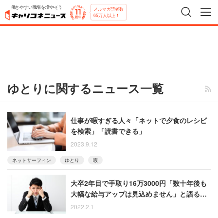
働きやすい職場を増やそう
メルマガ読者数
65万人以上！
ゆとりに関するニュース一覧
仕事が暇すぎる人々「ネットで夕食のレシピ
を検索」「読書できる」
2023.9.12
ネットサーフィン
ゆとり
暇
大卒2年目で手取り16万3000円「数十年後も
大幅な給与アップは見込めません」と語る20
代男性
2022.2.1