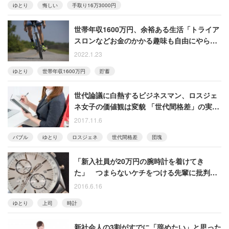
ゆとり
悔しい
手取り16万3000円
世帯年収1600万円、余裕ある生活「トライア
スロンなどお金のかかる趣味も自由にやらせ
てもらっています」
2022.1.23
ゆとり
世帯年収1600万円
貯蓄
世代論議に白熱するビジネスマン、ロスジェ
ネ女子の価値観は変貌 「世代間格差」の実態
まとめ
2017.11.6
バブル
ゆとり
ロスジェネ
世代間格差
団塊
「新入社員が20万円の腕時計を着けてき
た」 つまらないケチをつける先輩に批判殺
到
2016.6.16
ゆとり
上司
時計
新社会人の3割がすでに「辞めたい」と思った