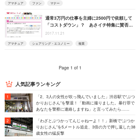
アマチュア
ファン
マナー
通常3万円の仕事を主婦に2500円で依頼して
「コストダウン」？ あさイチ特集に賛否
「搾取推奨か」「業界の価格破壊に繋がる」
2017.11.21
アマチュア
シェアリング・エコノミー
複業
Page 1 of 1
人気記事ランキング
「2、3人の女性が吹っ飛んでいました」渋谷駅で“ぶつ
かりおじさん”を撃退！「動画に撮りました。暴行罪で
あなたを警察に連絡しますね」と言ってみたら……
「わざとぶつかってんじゃねーよ！！」新橋で“ぶつか
りおじさん”を5メートル追走、3倍の力で押し返した38
歳女性の猛反撃