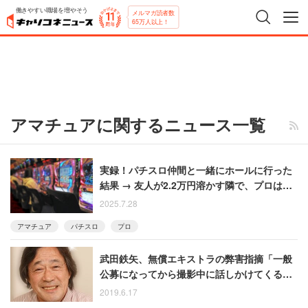
働きやすい職場を増やそう
メルマガ読者数
65万人以上！
アマチュアに関するニュース一覧
実録！パチスロ仲間と一緒にホールに行った
結果 → 友人が2.2万円溶かす隣で、プロは
「打たない」を徹底していた
2025.7.28
アマチュア
パチスロ
プロ
武田鉄矢、無償エキストラの弊害指摘「一般
公募になってから撮影中に話しかけてくる人
が出てきた」「プロかアマチュアかの差」
2019.6.17