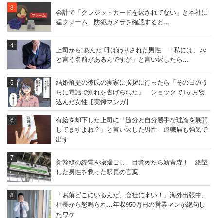
会計で「クレジットカードを返されてない」と本社に
猛クレーム 防犯カメラを確認すると…
上司から“あんた”呼ばわりされた男性 「私には、○○
と言う名前があるんですが」と言い返したら…
結婚前提の彼氏の実家に挨拶に行ったら「その日のう
ちに電話で別れを告げられた」 ショックで1ヶ月寝
込んだ女性【実録マンガ】
有給を却下した上司に「随分と自分勝手な理論を展開
してますよね？」と言い返した男性 退職届も強気で
出す
新幹線の終電を寝過ごし、目覚めたら新青森！ 絶望
した男性を救った駅員の言葉
「お前どこにいるんだ、会社に来い！」海外出張中、
社長から怒鳴られ…年収950万円の営業マンが絶句し
たワケ