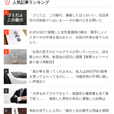
人気記事ランキング
「ゴミだよ、この銀行。爆破したほうがいい」伝説発
言の元拓銀マンはいま――その後の人生を聞いた
わずか3日で退職した女性看護師の嘆き「勝手にメイ
クポーチの中身を使われたり、水筒の中身を捨てられ
たり」
「社長の息子のビールグラスが空いていたから」頭を
殴られた男性、歓迎会の翌日に退職【衝撃エピソード
振り返り再配信】
「親が車を買ってくれません。友人は200万円の新車
を買ってもらってるのに……」19歳女性の不満に厳し
い声相次ぐ
「大学を出てウチですか？」面接官が履歴書を見て鼻
で笑う…… 激怒した男性が本社に通報した結果は
有給を却下した上司に「随分と自分勝手な理論を展開