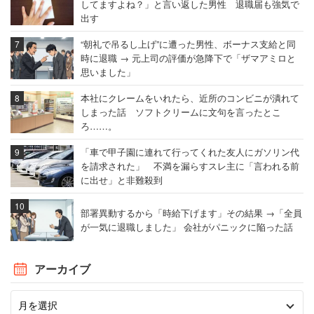
してますよね？」と言い返した男性 退職届も強気で
出す
“朝礼で吊るし上げ”に遭った男性、ボーナス支給と同
時に退職 → 元上司の評価が急降下で「ザマアミロと
思いました」
本社にクレームをいれたら、近所のコンビニが潰れて
しまった話 ソフトクリームに文句を言ったとこ
ろ……。
「車で甲子園に連れて行ってくれた友人にガソリン代
を請求された」 不満を漏らすスレ主に「言われる前
に出せ」と非難殺到
部署異動するから「時給下げます」その結果 →「全員
が一気に退職しました」 会社がパニックに陥った話
アーカイブ