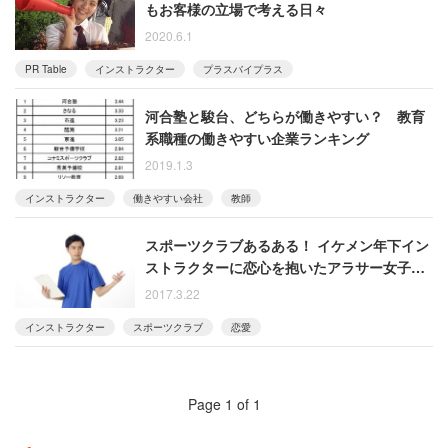
もお客様の立場で考える日々
2020.6.1
PR Table
インストラクター
プラスバイプラス
河合塾と駿台、どちらが働きやすい？ 教育
系職種の働きやすい企業ランキング
2019.1.3
インストラクター
働きやすい会社
教師
スポーツクラブあるある！ イケメン年下イン
ストラクターに恋心を抱いたアラサー女子に
冷や水をぶっかけよう！
2017.3.22
インストラクター
スポーツクラブ
恋愛
Page 1 of 1