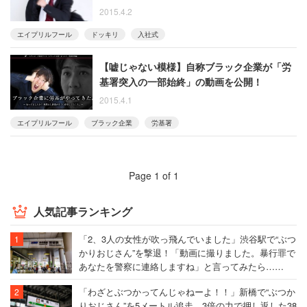
と物議
2015.4.2
エイプリルフール
ドッキリ
入社式
【嘘じゃない模様】自称ブラック企業が「労
基署突入の一部始終」の動画を公開！
2015.4.1
エイプリルフール
ブラック企業
労基署
Page 1 of 1
人気記事ランキング
「2、3人の女性が吹っ飛んでいました」渋谷駅で“ぶつ
かりおじさん”を撃退！「動画に撮りました。暴行罪で
あなたを警察に連絡しますね」と言ってみたら……
「わざとぶつかってんじゃねーよ！！」新橋で“ぶつか
りおじさん”を5メートル追走、3倍の力で押し返した38