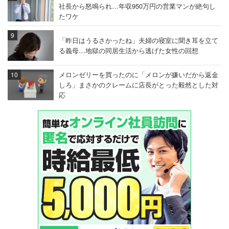
社長から怒鳴られ…年収950万円の営業マンが絶句し
たワケ
「昨日はうるさかったね」夫婦の寝室に聞き耳を立て
る義母…地獄の同居生活から逃げた女性の回想
メロンゼリーを買ったのに「メロンが嫌いだから返金
しろ」まさかのクレームに店長がとった毅然とした対
応