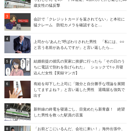
歳女性の猛反撃
会計で「クレジットカードを返されてない」と本社に
猛クレーム 防犯カメラを確認すると…
上司から“あんた”呼ばわりされた男性 「私には、○○
と言う名前があるんですが」と言い返したら…
結婚前提の彼氏の実家に挨拶に行ったら「その日のう
ちに電話で別れを告げられた」 ショックで1ヶ月寝
込んだ女性【実録マンガ】
有給を却下した上司に「随分と自分勝手な理論を展開
してますよね？」と言い返した男性 退職届も強気で
出す
新幹線の終電を寝過ごし、目覚めたら新青森！ 絶望
した男性を救った駅員の言葉
「お前どこにいるんだ、会社に来い！」海外出張中、