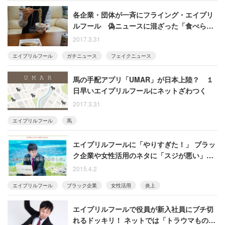
各企業・団体が一斉にフライング・エイプリ
ルフール 偽ニュースに混ざった「食べられ
るお箸」を試食してみた
2017.3.31
エイプリルフール
ガチニュース
フェイクニュース
馬の手配アプリ「UMAR」が日本上陸？ １
日早いエイプリルフールにネットざわつく
2017.3.31
エイプリルフール
馬
エイプリルフールに「やりすぎた！」 ブラッ
ク企業や女性活用のネタに「スジが悪い」と
批判・謝罪も
2015.4.2
エイプリルフール
ブラック企業
女性活用
炎上
エイプリルフールで役員が新入社員にブチ切
れるドッキリ！ ネットでは「トラウマもの」