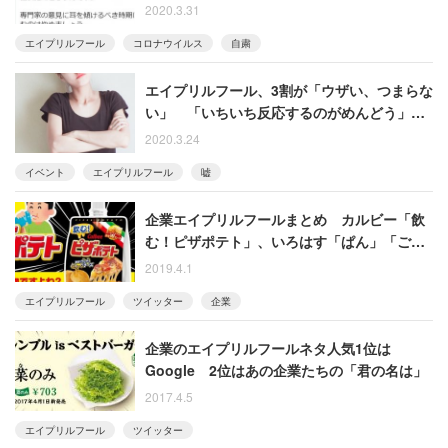
ん、歌広場らも”コロナネタ自粛”を呼びかけ
2020.3.31
エイプリルフール
コロナウイルス
自粛
エイプリルフール、3割が「ウザい、つまらな
い」 「いちいち反応するのがめんどう」
「不快なウソが多い」
2020.3.24
イベント
エイプリルフール
嘘
企業エイプリルフールまとめ カルビー「飲
む！ピザポテト」、いろはす「ぱん」「ごは
ん」、KFC「骨だけケンタッキー」
2019.4.1
エイプリルフール
ツイッター
企業
企業のエイプリルフールネタ人気1位は
Google 2位はあの企業たちの「君の名は」
2017.4.5
エイプリルフール
ツイッター