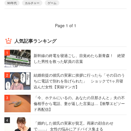
90年代
カルチャー
ゲーム
Page 1 of 1
人気記事ランキング
新幹線の終電を寝過ごし、目覚めたら新青森！ 絶望
した男性を救った駅員の言葉
結婚前提の彼氏の実家に挨拶に行ったら「その日のう
ちに電話で別れを告げられた」 ショックで1ヶ月寝
込んだ女性【実録マンガ】
「今、ホテルにいるの。あなたの旦那さんと」夫の不
倫相手から電話、妻が返した言葉は…【衝撃エピソー
ド再配信】
「婚約した彼氏の実家が貧乏。両家の顔合わせ
で……」 女性の悩みにアドバイス集まる