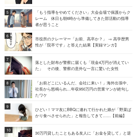
「もう指導をやめてください」大会会場で保護からク
レーム 休日も朝6時から準備してきた部活動の指導
者が思うこと
市役所のクレーマー「お前、高卒か？」 → 高学歴男
性が「院卒です」と答えた結果【実録マンガ】
落とした財布が警察に届くも「現金4万円が消えてい
た」 その後、警察の意外な一言に驚いた女性
「お前どこにいるんだ、会社に来い！」海外出張中、
社長から怒鳴られ…年収950万円の営業マンが絶句し
たワケ
ひどい！ママ友にBBQに連れて行かれた娘が「野菜ば
かり食べさせられた」と報告してきて……【前編】
30万円貸したこともある友人に「お金を貸して」と逆