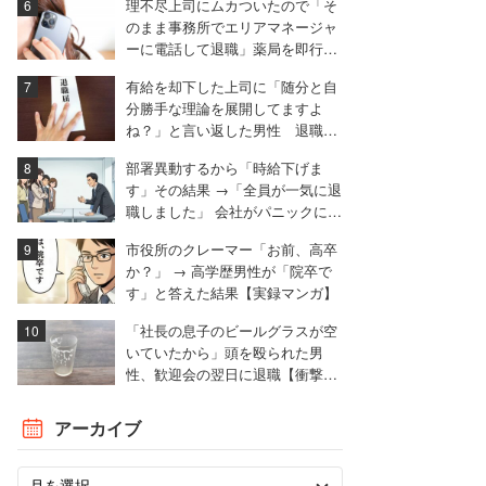
理不尽上司にムカついたので「そ
のまま事務所でエリアマネージャ
ーに電話して退職」薬局を即行で
辞めた女性【後編】
有給を却下した上司に「随分と自
分勝手な理論を展開してますよ
ね？」と言い返した男性 退職届
も強気で出す
部署異動するから「時給下げま
す」その結果 →「全員が一気に退
職しました」 会社がパニックに陥
った話
市役所のクレーマー「お前、高卒
か？」 → 高学歴男性が「院卒で
す」と答えた結果【実録マンガ】
「社長の息子のビールグラスが空
いていたから」頭を殴られた男
性、歓迎会の翌日に退職【衝撃エ
ピソード振り返り再配信】
アーカイブ