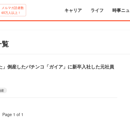
メルマガ読者数
キャリア
ライフ
時事ニュ
65万人以上！
一覧
た」倒産したパチンコ「ガイア」に新卒入社した元社員
倒産
Page 1 of 1