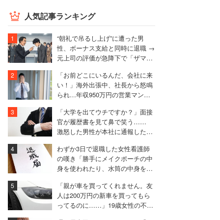
人気記事ランキング
“朝礼で吊るし上げ”に遭った男
性、ボーナス支給と同時に退職 →
元上司の評価が急降下で「ザマア
ミロと思いました」
「お前どこにいるんだ、会社に来
い！」海外出張中、社長から怒鳴
られ…年収950万円の営業マンが
絶句したワケ
「大学を出てウチですか？」面接
官が履歴書を見て鼻で笑う……
激怒した男性が本社に通報した結
果は
わずか3日で退職した女性看護師
の嘆き「勝手にメイクポーチの中
身を使われたり、水筒の中身を捨
てられたり」
「親が車を買ってくれません。友
人は200万円の新車を買ってもら
ってるのに……」19歳女性の不満
に厳しい声相次ぐ