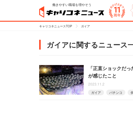
働きやすい職場を増やそう
キャリコネニュースTOP
ガイア
ガイアに関するニュース
「正直ショックだっ
が感じたこと
2023.11.2
ガイア
パチンコ