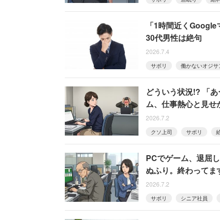
「1時間近くGoog
30代男性は絶句
2026.7.4
サボリ
働かないオジサ
どういう状況!? 「
ム、仕事熱心と見せ
2026.7.2
クソ上司
サボリ
PCでゲーム、退屈
ぬふり。終わってま
2026.7.2
サボリ
シニア社員