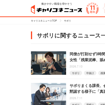
働きやすい職場を増やそう
キャリコネニュースTOP
サボリ
サボリに関するニュース
同僚が打刻せず3時
女性「残業泥棒、舐
2026.7.13
サボリ
中抜け
残
サボりまくる課長、
黙認する様子に「真
2026.7.11
サボリ
居眠り
給