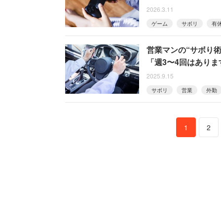
2026.3.11
ゲーム
サボリ
有
営業マンの“サボり
「週3〜4回はあり
2025.9.15
サボリ
営業
外勤
1
2