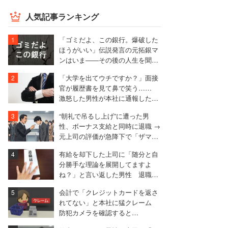
人気記事ランキング
「ゴミだよ、この銀行。爆破した
ほうがいい」伝説発言の元拓銀マ
ンはいま――その後の人生を聞い
た
「大学を出てウチですか？」面接
官が履歴書を見て鼻で笑う……
激怒した男性が本社に通報した結
果は
“朝礼で吊るし上げ”に遭った男
性、ボーナス支給と同時に退職 →
元上司の評価が急降下で「ザマア
ミロと思いました」
有給を却下した上司に「随分と自
分勝手な理論を展開してますよ
ね？」と言い返した男性 退職届
も強気で出す
会計で「クレジットカードを返さ
れてない」と本社に猛クレーム
防犯カメラを確認すると…