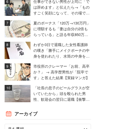
仕事ができない男性が上司に「で
は辞めます」と伝えたら→「もの
すごく笑顔になって、その場で退
職届を書かされました」
夏のボーナス「120万→130万円」
に増額するも「妻は自分の2倍も
らっている」と語る年収850万円
の30代男性
わずか3日で退職した女性看護師
の嘆き「勝手にメイクポーチの中
身を使われたり、水筒の中身を捨
てられたり」
市役所のクレーマー「お前、高卒
か？」 → 高学歴男性が「院卒で
す」と答えた結果【実録マンガ】
「社長の息子のビールグラスが空
いていたから」頭を殴られた男
性、歓迎会の翌日に退職【衝撃エ
ピソード振り返り再配信】
アーカイブ