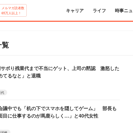
メルマガ読者数
キャリア
ライフ
時事ニュ
65万人以上！
一覧
間サボり残業代まで不当にゲット、上司の黙認 激怒した
めてるなと」と退職
業代
会議中でも「机の下でスマホを隠してゲーム」 部長も
面目に仕事するのが馬鹿らしく…」と40代女性
料泥棒