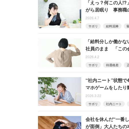
「えっ？何この人!
がら居眠り 事務職
2026.4.7
サボリ
給料泥棒
「給料分しか働かな
社員のまま 「この
2026.4.2
サボリ
待遇格差
“社内ニート”状態で
マホゲームをしたり
2026.3.22
サボリ
社内ニート
会社を休んだ“一番
が面倒」大人たちの