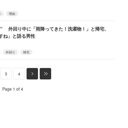
休
理由
術” 外回り中に「雨降ってきた！洗濯物！」と帰宅、
ますね」と語る男性
外回り
帰宅
3
4
Page 1 of 4