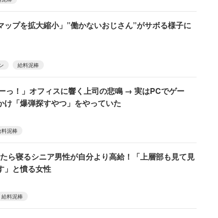
leマップを拡大縮小」”働かないおじさん”がサボる様子に
ン
給料泥棒
あーっ！」オフィスに響く上司の悲鳴 → 実はPCでゲー
かけ「爆弾探すやつ」をやっていた
給料泥棒
したら寝るシニア男性が自分より高給！「上層部も見て見
す」と憤る女性
給料泥棒