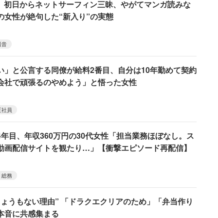
?」初日からネットサーフィン三昧、やがてマンガ読みな
の女性が絶句した“新入り”の実態
騒音
い」と公言する同僚が給料2番目、自分は10年勤めて契約
会社で頑張るのやめよう」と悟った女性
正社員
4年目、年収360万円の30代女性「担当業務ほぼなし。ス
動画配信サイトを観たり…」【衝撃エピソード再配信】
総務
しょうもない理由” 「ドラクエクリアのため」「弁当作り
本音に共感集まる