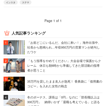
インスタ
ステマ
Page 1 of 1
人気記事ランキング
「お前どこにいるんだ、会社に来い！」海外出張中、
社長から怒鳴られ…年収950万円の営業マンが絶句し
たワケ
「もう指導をやめてください」大会会場で保護からク
レーム 休日も朝6時から準備してきた部活動の指導
者が思うこと
35万円を貸したまま友人が急死！ 香典袋に「借用書の
コピー」を入れた女性の執念
冬のボーナス、課長は「0円」なのに「部長職以上は
300万円」 納得いかず「退職も考えている」と語る