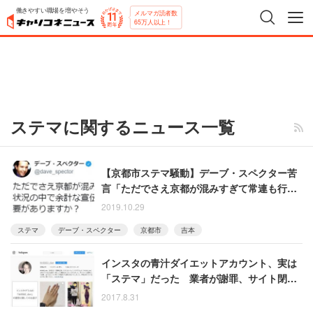
働きやすい職場を増やそう
メルマガ読者数
65万人以上！
ステマに関するニュース一覧
【京都市ステマ騒動】デーブ・スペクター苦
言「ただでさえ京都が混みすぎて常連も行き
にくい。ステルスをやる必要があります
2019.10.29
か？」
ステマ
デーブ・スペクター
京都市
吉本
インスタの青汁ダイエットアカウント、実は
「ステマ」だった 業者が謝罪、サイト閉鎖
へ
2017.8.31