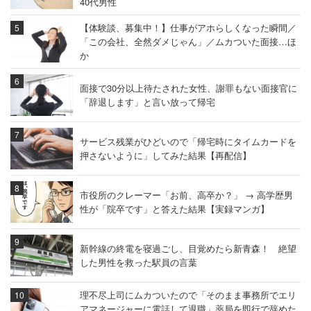
40代男性
【体験談、募集中！】仕事がアホらしくなった瞬間／
「この会社、全然ダメじゃん」／ムカついた面接…ほ
か
面接で30分以上待たされた女性、謝罪もない面接官に
「辞退します」と言い放って帰宅
サービス残業がひどいので「帰宅時にタイムカードを
押さないように」してみた結果【再配信】
市役所のクレーマー「お前、高卒か？」 → 高学歴男
性が「院卒です」と答えた結果【実録マンガ】
新幹線の終電を寝過ごし、目覚めたら新青森！ 絶望
した男性を救った駅員の言葉
理不尽上司にムカついたので「そのまま事務所でエリ
アマネージャーに電話して退職」薬局を即行で辞めた