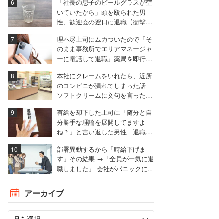
「社長の息子のビールグラスが空
いていたから」頭を殴られた男
性、歓迎会の翌日に退職【衝撃エ
ピソード振り返り再配信】
理不尽上司にムカついたので「そ
のまま事務所でエリアマネージャ
ーに電話して退職」薬局を即行で
辞めた女性【後編】
本社にクレームをいれたら、近所
のコンビニが潰れてしまった話
ソフトクリームに文句を言ったと
ころ……。
有給を却下した上司に「随分と自
分勝手な理論を展開してますよ
ね？」と言い返した男性 退職届
も強気で出す
部署異動するから「時給下げま
す」その結果 →「全員が一気に退
職しました」 会社がパニックに陥
った話
アーカイブ