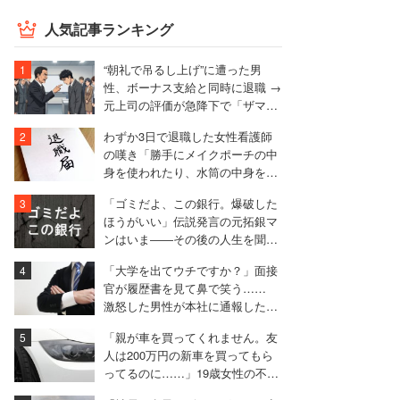
人気記事ランキング
“朝礼で吊るし上げ”に遭った男
性、ボーナス支給と同時に退職 →
元上司の評価が急降下で「ザマア
ミロと思いました」
わずか3日で退職した女性看護師
の嘆き「勝手にメイクポーチの中
身を使われたり、水筒の中身を捨
てられたり」
「ゴミだよ、この銀行。爆破した
ほうがいい」伝説発言の元拓銀マ
ンはいま――その後の人生を聞い
た
「大学を出てウチですか？」面接
官が履歴書を見て鼻で笑う……
激怒した男性が本社に通報した結
果は
「親が車を買ってくれません。友
人は200万円の新車を買ってもら
ってるのに……」19歳女性の不満
に厳しい声相次ぐ