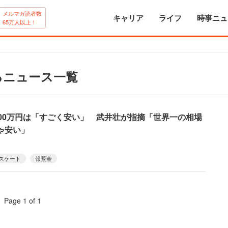
メルマガ読者数
キャリア
ライフ
時事ニュ
65万人以上！
るニュース一覧
000万円は「すごく安い」 武井壮が指摘「世界一の相場
ゃ安い」
スケート
報奨金
Page 1 of 1