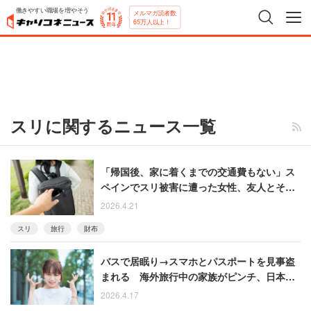
働きやすい職場を増やそう
メルマガ読者数
65万人以上！
スリに関するニュース一覧
「帰国後、家に着くまでの交通費もない」ス
ペインでスリ被害に遭った女性、友人とその
彼氏に救われる
2026.4.21
スリ
旅行
財布
バスで居眠り→スマホとパスポートを見事盗
まれる 海外旅行中の家族がピンチ、日本か
らFAXで支援した女性
2026.4.17