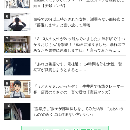
結果【実録マンガ】
面接で30分以上待たされた女性、謝罪もない面接官に
「辞退します」と言い放って帰宅
「2、3人の女性が吹っ飛んでいました」渋谷駅で“ぶつ
かりおじさん”を撃退！「動画に撮りました。暴行罪で
あなたを警察に連絡しますね」と言ってみたら……
「あれは幽霊です」電柱近くに4時間も佇む女性 警
察官が職質しようとすると……
「うどんがヌルかったぞ！」牛丼屋で衝撃クレーマー
客 店員のまさかの一言で退散【実録マンガ】
“霊感持ち”親子が部屋探しをしてみた結果「“ああいう
もの”の近くには住まない方がいい」