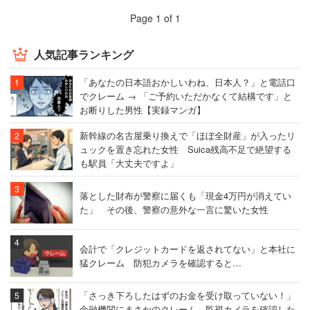
Page 1 of 1
人気記事ランキング
「あなたの日本語おかしいわね、日本人？」と電話口
でクレーム → 「ご予約いただかなくて結構です」と
お断りした男性【実録マンガ】
新幹線の名古屋乗り換えで「ほぼ全財産」が入ったリ
ュックを置き忘れた女性 Suica残高不足で絶望する
も駅員「大丈夫ですよ」
落とした財布が警察に届くも「現金4万円が消えてい
た」 その後、警察の意外な一言に驚いた女性
会計で「クレジットカードを返されてない」と本社に
猛クレーム 防犯カメラを確認すると…
「さっき下ろしたはずのお金を受け取っていない！」
金融機関にまさかのクレーム 監視カメラを確認した