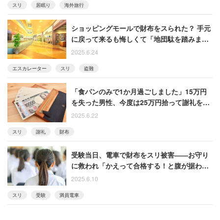
スリ
居眠り
海外旅行
ショッピングモールで財布をスられた？ 手元
に戻って来るも悔しくて「地団駄を踏みまし
た」 子ども時代の忘れられない思い出
2025.6.24
エスカレーター
スリ
盗難
「食パンのみで1か月過ごしました」15万円
を失った男性、今度は25万円拾って謝礼を辞
退「焼肉でも食べて」
2025.6.22
スリ
謝礼
財布
受験当日、電車で財布をスリ被害――お守り
に救われ「かえって合格する！と腹が据わり
ました」 ある女性の思い出
2025.6.10
スリ
受験
満員電車