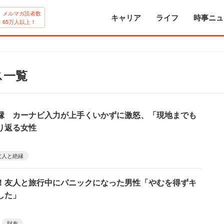
メルマガ読者数
キャリア
ライフ
時事ニュ
65万人以上！
ス一覧
縁 カーナビ入力が上手くいかずに激怒、「現地までも
り返る女性
友人と絶縁
！友人と旅行中にパニックになった男性「やむを得ずキ
した」
財布