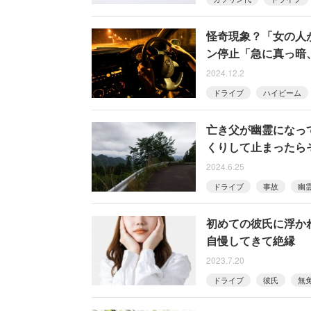
怪奇現象？「女の人
ン停止「急に真っ暗
2024.12.2
ドライブ
ハイビーム
亡き父が幽霊になっ
くりして止まったら
2024.6.25
ドライブ
事故
幽
初めての彼氏に浮か
自慢してきて絶縁
2023.7.20
ドライブ
彼氏
無