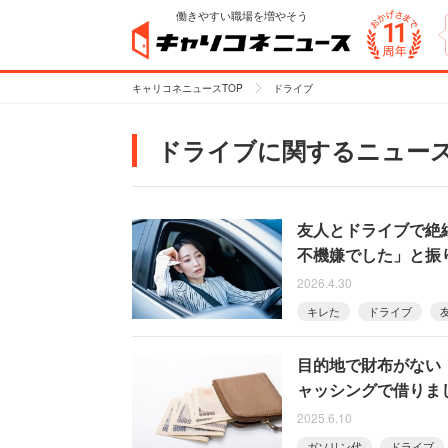
働きやすい職場を増やそう
キャリコネニュースTOP
ドライブ
ドライブに関するニュー
友人とドライブで絶
不機嫌でした」と振
2026.4.30
キレた
ドライブ
目的地で財布がない
ャッシングで借りま
2025.6.10
ガソリン代
ドライブ