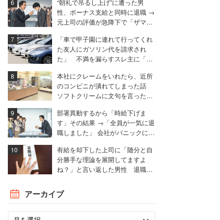
“朝礼で吊るし上げ”に遭った男
性、ボーナス支給と同時に退職 →
元上司の評価が急降下で「ザマア
ミロと思いました」
「車で甲子園に連れて行ってくれ
た友人にガソリン代を請求され
た」 不満を漏らすスレ主に「言
われる前に出せ」と非難殺到
本社にクレームをいれたら、近所
のコンビニが潰れてしまった話
ソフトクリームに文句を言ったと
ころ……。
部署異動するから「時給下げま
す」その結果 →「全員が一気に退
職しました」 会社がパニックに陥
った話
有給を却下した上司に「随分と自
分勝手な理論を展開してますよ
ね？」と言い返した男性 退職届
も強気で出す
アーカイブ