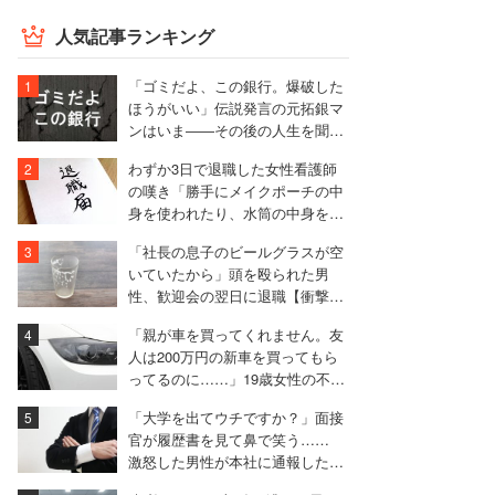
人気記事ランキング
「ゴミだよ、この銀行。爆破した
ほうがいい」伝説発言の元拓銀マ
ンはいま――その後の人生を聞い
た
わずか3日で退職した女性看護師
の嘆き「勝手にメイクポーチの中
身を使われたり、水筒の中身を捨
てられたり」
「社長の息子のビールグラスが空
いていたから」頭を殴られた男
性、歓迎会の翌日に退職【衝撃エ
ピソード振り返り再配信】
「親が車を買ってくれません。友
人は200万円の新車を買ってもら
ってるのに……」19歳女性の不満
に厳しい声相次ぐ
「大学を出てウチですか？」面接
官が履歴書を見て鼻で笑う……
激怒した男性が本社に通報した結
果は