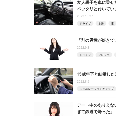
友人親子を車に乗せ
ベッタリと付いてい
2022.10.27
ドライブ
友達
車
「別の男性が好きで
2022.9.8
ドライブ
ブロック
15歳年下と結婚した
2022.8.9
ジェネレーションギャップ
デート中のありえな
ぎて鉄道で帰った」