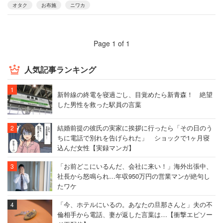
オタク
お布施
ニワカ
Page 1 of 1
人気記事ランキング
新幹線の終電を寝過ごし、目覚めたら新青森！ 絶望
した男性を救った駅員の言葉
結婚前提の彼氏の実家に挨拶に行ったら「その日のう
ちに電話で別れを告げられた」 ショックで1ヶ月寝
込んだ女性【実録マンガ】
「お前どこにいるんだ、会社に来い！」海外出張中、
社長から怒鳴られ…年収950万円の営業マンが絶句し
たワケ
「今、ホテルにいるの。あなたの旦那さんと」夫の不
倫相手から電話、妻が返した言葉は…【衝撃エピソー