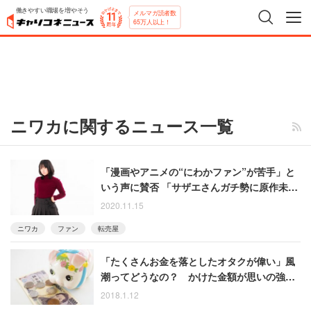
働きやすい職場を増やそう
メルマガ読者数
65万人以上！
ニワカに関するニュース一覧
「漫画やアニメの“にわかファン”が苦手」と
いう声に賛否 「サザエさんガチ勢に原作未読
でアニメ見るなと言われても困る」
2020.11.15
ニワカ
ファン
転売屋
「たくさんお金を落としたオタクが偉い」風
潮ってどうなの？ かけた金額が思いの強さ
とは言い切れない
2018.1.12