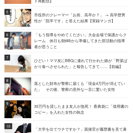
ド再配信】
市役所のクレーマー「お前、高卒か？」 → 高学歴男
性が「院卒です」と答えた結果【実録マンガ】
「もう指導をやめてください」大会会場で保護からク
レーム 休日も朝6時から準備してきた部活動の指導
者が思うこと
ひどい！ママ友にBBQに連れて行かれた娘が「野菜ば
かり食べさせられた」と報告してきて……【前編】
落とした財布が警察に届くも「現金4万円が消えてい
た」 その後、警察の意外な一言に驚いた女性
35万円を貸したまま友人が急死！ 香典袋に「借用書の
コピー」を入れた女性の執念
「大学を出てウチですか？」面接官が履歴書を見て鼻