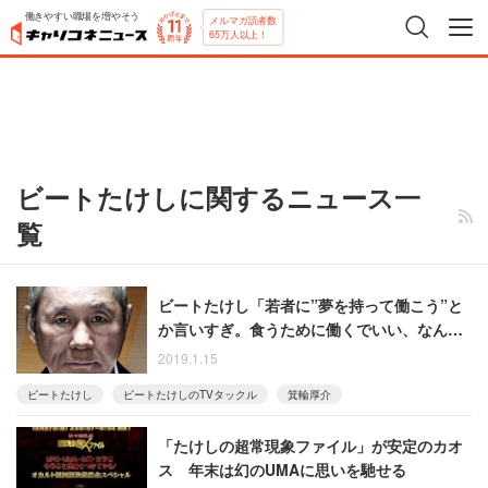
働きやすい職場を増やそう
メルマガ読者数
65万人以上！
ビートたけしに関するニュース一
覧
ビートたけし「若者に”夢を持って働こう”と
か言いすぎ。食うために働くでいい、なんで
生きることの意義とか言ってるんだ」
2019.1.15
ビートたけし
ビートたけしのTVタックル
箕輪厚介
「たけしの超常現象ファイル」が安定のカオ
ス 年末は幻のUMAに思いを馳せる