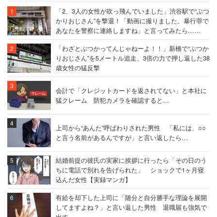
「2、3人の女性が吹っ飛んでいました」渋谷駅で“ぶつ
かりおじさん”を撃退！「動画に撮りました。暴行罪で
あなたを警察に連絡しますね」と言ってみたら……
「わざとぶつかってんじゃねーよ！！」新橋で“ぶつか
りおじさん”を5メートル追走、3倍の力で押し返した38
歳女性の猛反撃
会計で「クレジットカードを返されてない」と本社に
猛クレーム 防犯カメラを確認すると…
上司から“あんた”呼ばわりされた男性 「私には、○○
と言う名前があるんですが」と言い返したら…
結婚前提の彼氏の実家に挨拶に行ったら「その日のう
ちに電話で別れを告げられた」 ショックで1ヶ月寝
込んだ女性【実録マンガ】
有給を却下した上司に「随分と自分勝手な理論を展開
してますよね？」と言い返した男性 退職届も強気で
出す