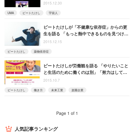
2015.12.30
UMA
ビートたけし
宇宙人
ビートたけしが「不健康な依存症」からの更
生を語る 「もっと熱中できるものを見つけよ
うよって」
2015.12.15
ビートたけし
薬物依存症
ビートたけしが労働観を語る 「やりたいこと
と生活のために働くのは別」「努力はしてな
い。生き方なんだよ」
2015.10.7
ビートたけし
働き方
未来工業
楽園企業
Page 1 of 1
人気記事ランキング