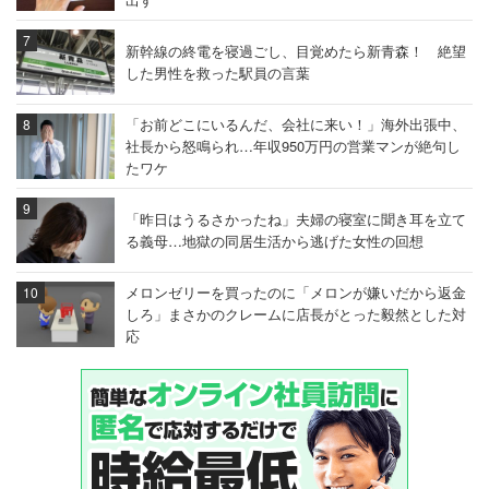
新幹線の終電を寝過ごし、目覚めたら新青森！ 絶望
した男性を救った駅員の言葉
「お前どこにいるんだ、会社に来い！」海外出張中、
社長から怒鳴られ…年収950万円の営業マンが絶句し
たワケ
「昨日はうるさかったね」夫婦の寝室に聞き耳を立て
る義母…地獄の同居生活から逃げた女性の回想
メロンゼリーを買ったのに「メロンが嫌いだから返金
しろ」まさかのクレームに店長がとった毅然とした対
応