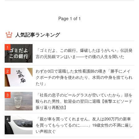
Page 1 of 1
人気記事ランキング
「ゴミだよ、この銀行。爆破したほうがいい」伝説発
言の元拓銀マンはいま――その後の人生を聞いた
わずか3日で退職した女性看護師の嘆き「勝手にメイ
クポーチの中身を使われたり、水筒の中身を捨てられ
たり」
「社長の息子のビールグラスが空いていたから」頭を
殴られた男性、歓迎会の翌日に退職【衝撃エピソード
振り返り再配信】
「親が車を買ってくれません。友人は200万円の新車
を買ってもらってるのに……」19歳女性の不満に厳し
い声相次ぐ