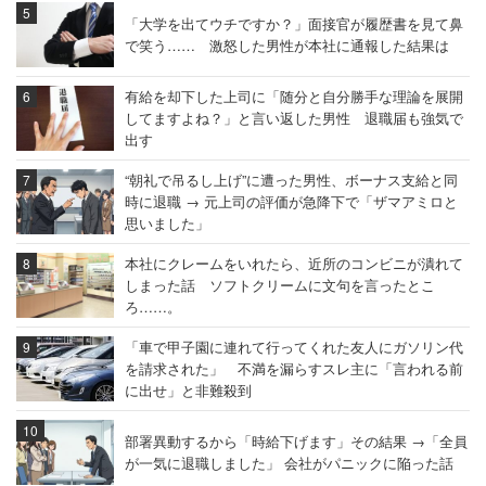
「大学を出てウチですか？」面接官が履歴書を見て鼻
で笑う…… 激怒した男性が本社に通報した結果は
有給を却下した上司に「随分と自分勝手な理論を展開
してますよね？」と言い返した男性 退職届も強気で
出す
“朝礼で吊るし上げ”に遭った男性、ボーナス支給と同
時に退職 → 元上司の評価が急降下で「ザマアミロと
思いました」
本社にクレームをいれたら、近所のコンビニが潰れて
しまった話 ソフトクリームに文句を言ったとこ
ろ……。
「車で甲子園に連れて行ってくれた友人にガソリン代
を請求された」 不満を漏らすスレ主に「言われる前
に出せ」と非難殺到
部署異動するから「時給下げます」その結果 →「全員
が一気に退職しました」 会社がパニックに陥った話