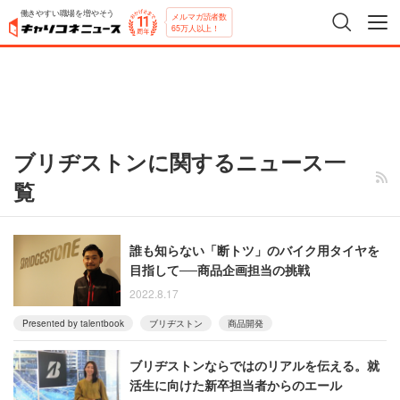
働きやすい職場を増やそう
メルマガ読者数
65万人以上！
ブリヂストンに関するニュース一
覧
誰も知らない「断トツ」のバイク用タイヤを
目指して──商品企画担当の挑戦
2022.8.17
Presented by talentbook
ブリヂストン
商品開発
ブリヂストンならではのリアルを伝える。就
活生に向けた新卒担当者からのエール