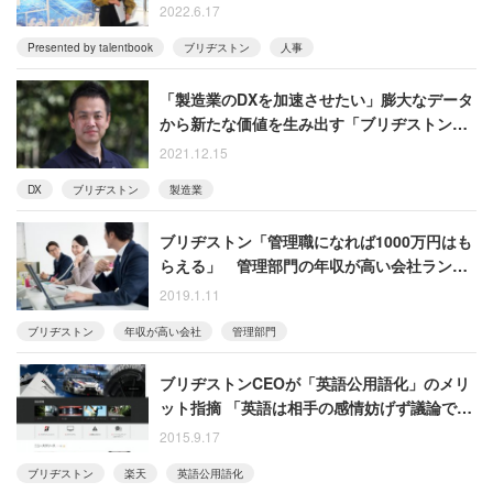
2022.6.17
Presented by talentbook
ブリヂストン
人事
「製造業のDXを加速させたい」膨大なデータ
から新たな価値を生み出す「ブリヂストン流
のDX」とは
2021.12.15
DX
ブリヂストン
製造業
ブリヂストン「管理職になれば1000万円はも
らえる」 管理部門の年収が高い会社ランキ
ング
2019.1.11
ブリヂストン
年収が高い会社
管理部門
ブリヂストンCEOが「英語公用語化」のメリ
ット指摘 「英語は相手の感情妨げず議論でき
る言葉」
2015.9.17
ブリヂストン
楽天
英語公用語化