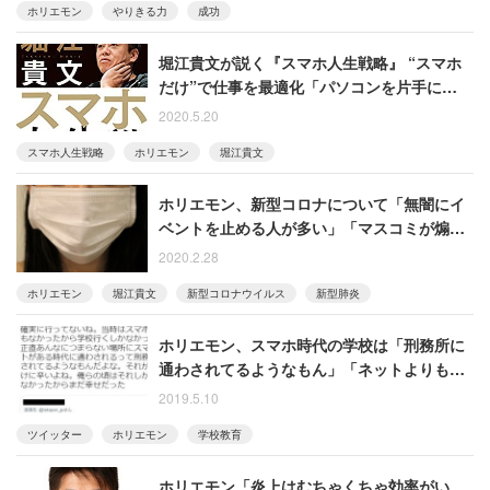
ホリエモン
やりきる力
成功
堀江貴文が説く『スマホ人生戦略』 “スマホ
だけ”で仕事を最適化「パソコンを片手にウロ
ウロする時代は終わった」
2020.5.20
スマホ人生戦略
ホリエモン
堀江貴文
ホリエモン、新型コロナについて「無闇にイ
ベントを止める人が多い」「マスコミが煽り
すぎ」と持論
2020.2.28
ホリエモン
堀江貴文
新型コロナウイルス
新型肺炎
ホリエモン、スマホ時代の学校は「刑務所に
通わされてるようなもん」「ネットよりも楽
しいことなんか小学校にはないよ」
2019.5.10
ツイッター
ホリエモン
学校教育
ホリエモン「炎上はむちゃくちゃ効率がい