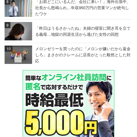
「お前どこにいるんだ、会社に来い！」海外出張中、
社長から怒鳴られ…年収950万円の営業マンが絶句し
たワケ
「昨日はうるさかったね」夫婦の寝室に聞き耳を立て
る義母…地獄の同居生活から逃げた女性の回想
メロンゼリーを買ったのに「メロンが嫌いだから返金
しろ」まさかのクレームに店長がとった毅然とした対
応