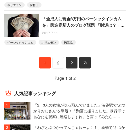
ホリエモン
保育士
「全成人に現金8万円のベーシックインカム
を」民進党新人のブログ話題 「財源は？」
「その分税金取られる」と懐疑的な声も
2017.7.11
ベーシックインカム
ホリエモン
民進党
1
2
Page 1 of 2
人気記事ランキング
「2、3人の女性が吹っ飛んでいました」渋谷駅で“ぶつ
かりおじさん”を撃退！「動画に撮りました。暴行罪で
あなたを警察に連絡しますね」と言ってみたら……
「わざとぶつかってんじゃねーよ！！」新橋で“ぶつか