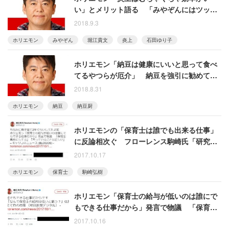
い」とメリット語る 「みやぞんにはツッコ
んじゃダメだった」と反省する場面も
2018.9.3
ホリエモン
みやぞん
堀江貴文
炎上
石田ゆり子
ホリエモン「納豆は健康にいいと思って食べ
てるやつらが厄介」 納豆を強引に勧めてく
る人に苦言
2018.8.31
ホリエモン
納豆
納豆厨
ホリエモンの「保育士は誰でも出来る仕事」
に反論相次ぐ フローレンス駒崎氏「研究者
などの専門家が、誤解訂正すべき」
2017.10.17
ホリエモン
保育士
駒崎弘樹
ホリエモン「保育士の給与が低いのは誰にで
もできる仕事だから」発言で物議 「保育士
馬鹿にしてる」「言っていることは正しい」
2017.10.16