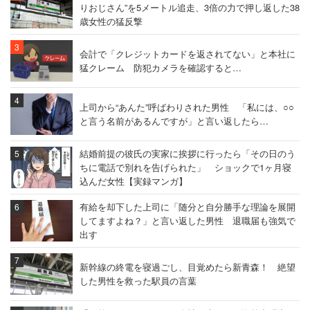
りおじさん”を5メートル追走、3倍の力で押し返した38
歳女性の猛反撃
会計で「クレジットカードを返されてない」と本社に
猛クレーム 防犯カメラを確認すると…
上司から“あんた”呼ばわりされた男性 「私には、○○
と言う名前があるんですが」と言い返したら…
結婚前提の彼氏の実家に挨拶に行ったら「その日のう
ちに電話で別れを告げられた」 ショックで1ヶ月寝
込んだ女性【実録マンガ】
有給を却下した上司に「随分と自分勝手な理論を展開
してますよね？」と言い返した男性 退職届も強気で
出す
新幹線の終電を寝過ごし、目覚めたら新青森！ 絶望
した男性を救った駅員の言葉