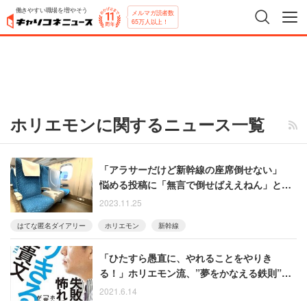
働きやすい職場を増やそう
メルマガ読者数
65万人以上！
ホリエモンに関するニュース一覧
「アラサーだけど新幹線の座席倒せない」
悩める投稿に「無言で倒せばええねん」とい
う意見
2023.11.25
はてな匿名ダイアリー
ホリエモン
新幹線
「ひたすら愚直に、やれることをやりき
る！」ホリエモン流、”夢をかなえる鉄則”を
教えるビジネス書『やりきる力』
2021.6.14