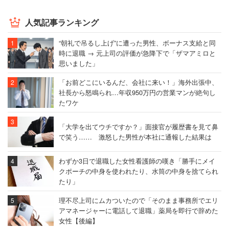
人気記事ランキング
“朝礼で吊るし上げ”に遭った男性、ボーナス支給と同
時に退職 → 元上司の評価が急降下で「ザマアミロと
思いました」
「お前どこにいるんだ、会社に来い！」海外出張中、
社長から怒鳴られ…年収950万円の営業マンが絶句し
たワケ
「大学を出てウチですか？」面接官が履歴書を見て鼻
で笑う…… 激怒した男性が本社に通報した結果は
わずか3日で退職した女性看護師の嘆き「勝手にメイ
クポーチの中身を使われたり、水筒の中身を捨てられ
たり」
理不尽上司にムカついたので「そのまま事務所でエリ
アマネージャーに電話して退職」薬局を即行で辞めた
女性【後編】