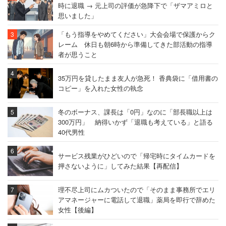
時に退職 → 元上司の評価が急降下で「ザマアミロと
思いました」
「もう指導をやめてください」大会会場で保護からク
レーム 休日も朝6時から準備してきた部活動の指導
者が思うこと
35万円を貸したまま友人が急死！ 香典袋に「借用書の
コピー」を入れた女性の執念
冬のボーナス、課長は「0円」なのに「部長職以上は
300万円」 納得いかず「退職も考えている」と語る
40代男性
サービス残業がひどいので「帰宅時にタイムカードを
押さないように」してみた結果【再配信】
理不尽上司にムカついたので「そのまま事務所でエリ
アマネージャーに電話して退職」薬局を即行で辞めた
女性【後編】