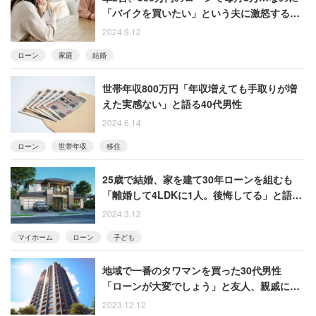
「バイクを買いたい」という夫に激怒する女
性の投稿に注目
2024.9.12
ローン
家庭
結婚
世帯年収800万円「年収増えても手取りが増
えた実感ない」と語る40代男性
2024.6.14
ローン
世帯年収
移住
25歳で結婚、家を建て30年ローンを組むも
「離婚して4LDKに1人。後悔してる」と語る
男性
2024.3.12
マイホーム
ローン
子ども
地域で一番のタワマンを買った30代男性
「ローンが大変でしょう」と友人、親戚に言
われまくってウンザリ
2023.12.12