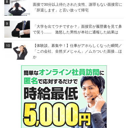
面接で30分以上待たされた女性、謝罪もない面接官に
「辞退します」と言い放って帰宅
「大学を出てウチですか？」面接官が履歴書を見て鼻
で笑う…… 激怒した男性が本社に通報した結果は
【体験談、募集中！】仕事がアホらしくなった瞬間／
「この会社、全然ダメじゃん」／ムカついた面接…ほ
か