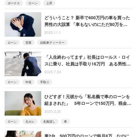
ボーナス
ローン
上昇
どういうこと？ 新卒で400万円の車を買った
男性の大誤算 「車もないのにただ80万を払い
続けることに」【衝撃エピソード再配信】
2025.11.1
ローン
営業
自動車ディーラー
「人生終わってます」社長はロールス・ロイ
スに乗り、社員は手取り16万円 ある男性の
嘆き
2025.7.24
ローン
年収
手取り
ひどすぎ！元彼から「私名義で車のローンを
組まされた」 5年ローンで150万円、税金も
払うハメになった女性
2025.2.20
ローン
元カレ
名義貸し
車
車2台、500万円のローンで毎月8万…なのに