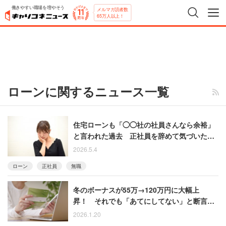
働きやすい職場を増やそう
メルマガ読者数
65万人以上！
ローンに関するニュース一覧
住宅ローンも「◯◯社の社員さんなら余裕」
と言われた過去 正社員を辞めて気づいた現
実「今は庶民的なクレカの審査も怪しい」
2026.5.4
ローン
正社員
無職
冬のボーナスが55万→120万円に大幅上
昇！ それでも「あてにしてない」と断言す
る女性
2026.1.20