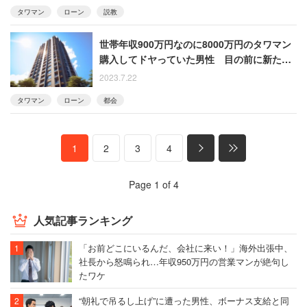
タワマン
ローン
説教
世帯年収900万円なのに8000万円のタワマン
購入してドヤっていた男性 目の前に新たな
タワマンが建設されて絶望
2023.7.22
タワマン
ローン
都会
1
2
3
4
Page 1 of 4
人気記事ランキング
「お前どこにいるんだ、会社に来い！」海外出張中、
社長から怒鳴られ…年収950万円の営業マンが絶句し
たワケ
“朝礼で吊るし上げ”に遭った男性、ボーナス支給と同