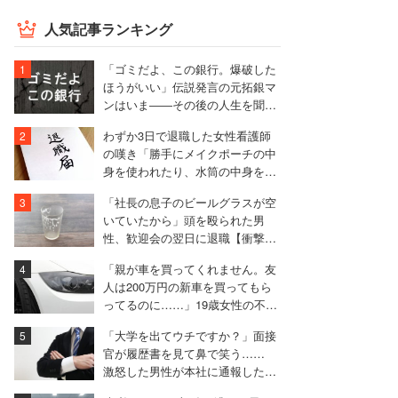
人気記事ランキング
「ゴミだよ、この銀行。爆破した
ほうがいい」伝説発言の元拓銀マ
ンはいま――その後の人生を聞い
た
わずか3日で退職した女性看護師
の嘆き「勝手にメイクポーチの中
身を使われたり、水筒の中身を捨
てられたり」
「社長の息子のビールグラスが空
いていたから」頭を殴られた男
性、歓迎会の翌日に退職【衝撃エ
ピソード振り返り再配信】
「親が車を買ってくれません。友
人は200万円の新車を買ってもら
ってるのに……」19歳女性の不満
に厳しい声相次ぐ
「大学を出てウチですか？」面接
官が履歴書を見て鼻で笑う……
激怒した男性が本社に通報した結
果は