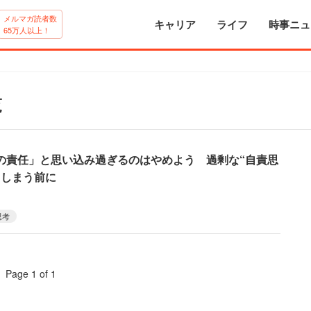
メルマガ読者数
キャリア
ライフ
時事ニュ
65万人以上！
覧
の責任」と思い込み過ぎるのはやめよう 過剰な“自責思
てしまう前に
思考
Page 1 of 1