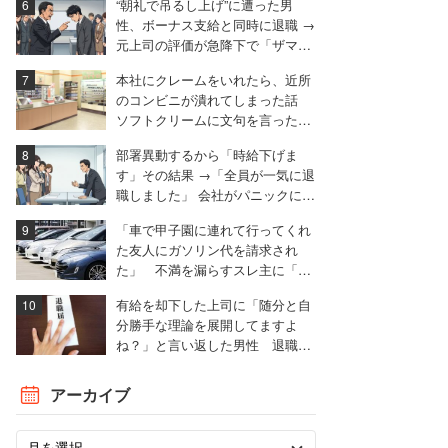
“朝礼で吊るし上げ”に遭った男
性、ボーナス支給と同時に退職 →
元上司の評価が急降下で「ザマア
ミロと思いました」
本社にクレームをいれたら、近所
のコンビニが潰れてしまった話
ソフトクリームに文句を言ったと
ころ……。
部署異動するから「時給下げま
す」その結果 →「全員が一気に退
職しました」 会社がパニックに陥
った話
「車で甲子園に連れて行ってくれ
た友人にガソリン代を請求され
た」 不満を漏らすスレ主に「言
われる前に出せ」と非難殺到
有給を却下した上司に「随分と自
分勝手な理論を展開してますよ
ね？」と言い返した男性 退職届
も強気で出す
アーカイブ