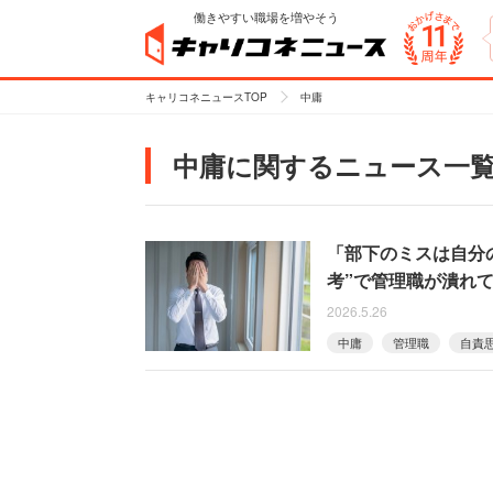
働きやすい職場を増やそう
キャリコネニュースTOP
中庸
中庸に関するニュース一
「部下のミスは自分
考”で管理職が潰れ
2026.5.26
中庸
管理職
自責