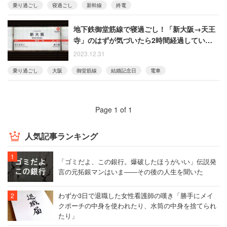
乗り過ごし
寝過ごし
新幹線
終電
地下鉄御堂筋線で寝過ごし！「新大阪→天王
寺」のはずが気づいたら2時間経過していた男
性
2023.12.31
乗り過ごし
大阪
御堂筋線
結婚記念日
電車
Page 1 of 1
人気記事ランキング
「ゴミだよ、この銀行。爆破したほうがいい」伝説発
言の元拓銀マンはいま――その後の人生を聞いた
わずか3日で退職した女性看護師の嘆き「勝手にメイ
クポーチの中身を使われたり、水筒の中身を捨てられ
たり」