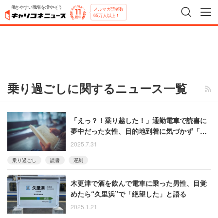
働きやすい職場を増やそう
メルマガ読者数
65万人以上！
乗り過ごしに関するニュース一覧
「えっ？！乗り越した！」通勤電車で読書に
夢中だった女性、目的地到着に気づかず「遅
刻確定」
2025.7.31
乗り過ごし
読書
遅刻
木更津で酒を飲んで電車に乗った男性、目覚
めたら“久里浜”で「絶望した」と語る
2025.1.21