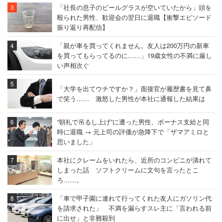
「社長の息子のビールグラスが空いていたから」頭を
殴られた男性、歓迎会の翌日に退職【衝撃エピソード
振り返り再配信】
「親が車を買ってくれません。友人は200万円の新車
を買ってもらってるのに……」19歳女性の不満に厳し
い声相次ぐ
「大学を出てウチですか？」面接官が履歴書を見て鼻
で笑う…… 激怒した男性が本社に通報した結果は
“朝礼で吊るし上げ”に遭った男性、ボーナス支給と同
時に退職 → 元上司の評価が急降下で「ザマアミロと
思いました」
本社にクレームをいれたら、近所のコンビニが潰れて
しまった話 ソフトクリームに文句を言ったとこ
ろ……。
「車で甲子園に連れて行ってくれた友人にガソリン代
を請求された」 不満を漏らすスレ主に「言われる前
に出せ」と非難殺到