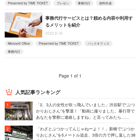
Presented by TIME TICKET
プレゼン
事務代行
資料作成
事務代行サービスとは？頼める内容や利用す
るメリットを紹介
2022.6.16
Microsoft Office
Presented by TIME TICKET
バックオフィス
事務代行
Page 1 of 1
人気記事ランキング
「2、3人の女性が吹っ飛んでいました」渋谷駅で“ぶつ
かりおじさん”を撃退！「動画に撮りました。暴行罪で
あなたを警察に連絡しますね」と言ってみたら……
「わざとぶつかってんじゃねーよ！！」新橋で“ぶつか
りおじさん”を5メートル追走、3倍の力で押し返した38