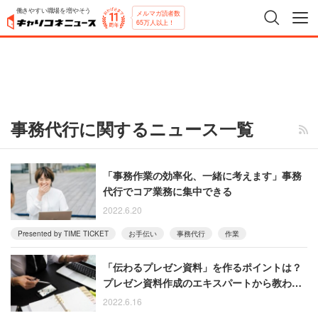
働きやすい職場を増やそう
メルマガ読者数
65万人以上！
事務代行に関するニュース一覧
「事務作業の効率化、一緒に考えます」事務
代行でコア業務に集中できる
2022.6.20
Presented by TIME TICKET
お手伝い
事務代行
作業
「伝わるプレゼン資料」を作るポイントは？
プレゼン資料作成のエキスパートから教わろ
う
2022.6.16