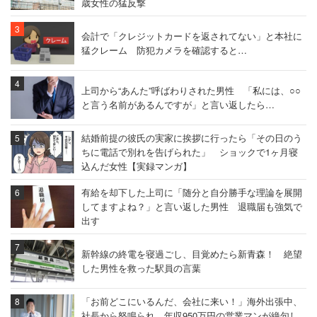
歳女性の猛反撃
会計で「クレジットカードを返されてない」と本社に
猛クレーム 防犯カメラを確認すると…
上司から“あんた”呼ばわりされた男性 「私には、○○
と言う名前があるんですが」と言い返したら…
結婚前提の彼氏の実家に挨拶に行ったら「その日のう
ちに電話で別れを告げられた」 ショックで1ヶ月寝
込んだ女性【実録マンガ】
有給を却下した上司に「随分と自分勝手な理論を展開
してますよね？」と言い返した男性 退職届も強気で
出す
新幹線の終電を寝過ごし、目覚めたら新青森！ 絶望
した男性を救った駅員の言葉
「お前どこにいるんだ、会社に来い！」海外出張中、
社長から怒鳴られ…年収950万円の営業マンが絶句し