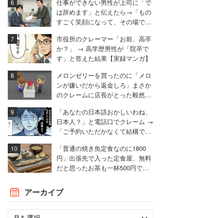
仕事ができない男性が上司に「で
は辞めます」と伝えたら→「もの
すごく笑顔になって、その場で退
職届を書かされました」
市役所のクレーマー「お前、高卒
か？」 → 高学歴男性が「院卒で
す」と答えた結果【実録マンガ】
メロンゼリーを買ったのに「メロ
ンが嫌いだから返金しろ」まさか
のクレームに店長がとった毅然と
した対応
「あなたの日本語おかしいわね、
日本人？」と電話口でクレーム →
「ご予約いただかなくて結構で
す」とお断りした男性【実録マン
「普通の焼き魚定食なのに1800
ガ】
円」出張先で入った定食屋、無料
だと思ったお茶も一杯500円でモ
ヤモヤ
アーカイブ