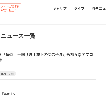
メルマガ読者数
キャリア
ライフ
時事ニュ
65万人以上！
るニュース一覧
？「毎回、一回り以上歳下の女の子達から様々なアプロ
性
最高のモテ期
Page 1 of 1