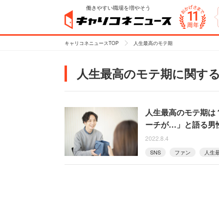
働きやすい職場を増やそう
キャリコネニュースTOP
人生最高のモテ期
人生最高のモテ期に関す
人生最高のモテ期は
ーチが…」と語る男
2022.8.4
SNS
ファン
人生