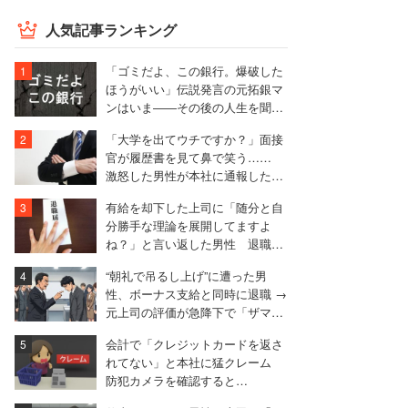
人気記事ランキング
「ゴミだよ、この銀行。爆破した
ほうがいい」伝説発言の元拓銀マ
ンはいま――その後の人生を聞い
た
「大学を出てウチですか？」面接
官が履歴書を見て鼻で笑う……
激怒した男性が本社に通報した結
果は
有給を却下した上司に「随分と自
分勝手な理論を展開してますよ
ね？」と言い返した男性 退職届
も強気で出す
“朝礼で吊るし上げ”に遭った男
性、ボーナス支給と同時に退職 →
元上司の評価が急降下で「ザマア
ミロと思いました」
会計で「クレジットカードを返さ
れてない」と本社に猛クレーム
防犯カメラを確認すると…