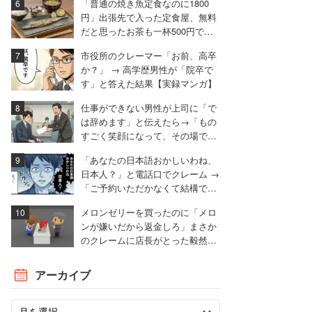
「普通の焼き魚定食なのに1800
円」出張先で入った定食屋、無料
だと思ったお茶も一杯500円でモ
ヤモヤ
市役所のクレーマー「お前、高卒
か？」 → 高学歴男性が「院卒で
す」と答えた結果【実録マンガ】
仕事ができない男性が上司に「で
は辞めます」と伝えたら→「もの
すごく笑顔になって、その場で退
職届を書かされました」
「あなたの日本語おかしいわね、
日本人？」と電話口でクレーム →
「ご予約いただかなくて結構で
す」とお断りした男性【実録マン
メロンゼリーを買ったのに「メロ
ガ】
ンが嫌いだから返金しろ」まさか
のクレームに店長がとった毅然と
した対応
アーカイブ