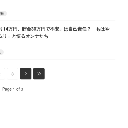
泥棒
り14万円、貯金30万円で不安」は自己責任？ もはや
ムリ」と悟るオンナたち
金
2
3
Page 1 of 3