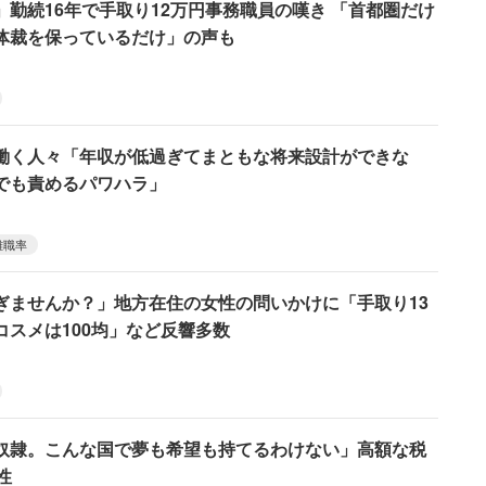
勤続16年で手取り12万円事務職員の嘆き 「首都圏だけ
体裁を保っているだけ」の声も
働く人々「年収が低過ぎてまともな将来設計ができな
でも責めるパワハラ」
離職率
ぎませんか？」地方在住の女性の問いかけに「手取り13
コスメは100均」など反響多数
奴隷。こんな国で夢も希望も持てるわけない」高額な税
性