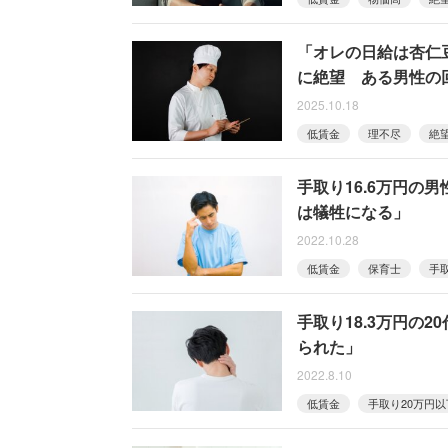
「オレの日給は杏仁豆
に絶望 ある男性の
2025.10.18
低賃金
理不尽
絶
手取り16.6万円の
は犠牲になる」
2022.10.28
低賃金
保育士
手
手取り18.3万円の
られた」
2022.8.10
低賃金
手取り20万円以