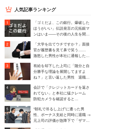
人気記事ランキング
「ゴミだよ、この銀行。爆破した
ほうがいい」伝説発言の元拓銀マ
ンはいま――その後の人生を聞い
た
「大学を出てウチですか？」面接
官が履歴書を見て鼻で笑う……
激怒した男性が本社に通報した結
果は
有給を却下した上司に「随分と自
分勝手な理論を展開してますよ
ね？」と言い返した男性 退職届
も強気で出す
会計で「クレジットカードを返さ
れてない」と本社に猛クレーム
防犯カメラを確認すると…
“朝礼で吊るし上げ”に遭った男
性、ボーナス支給と同時に退職 →
元上司の評価が急降下で「ザマア
ミロと思いました」