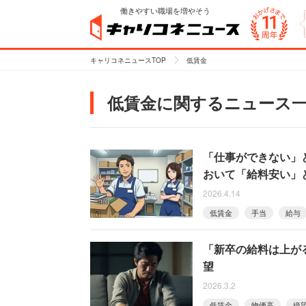
働きやすい職場を増やそう
キャリコネニュースTOP
低賃金
低賃金に関するニュース
「仕事ができない」
おいて「給料安い」
2026.4.14
低賃金
手当
給与
「新卒の給料は上がる
望
2026.3.2
低賃金
物価高
絶