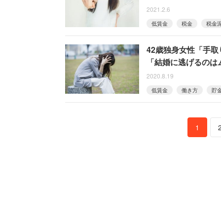
2021.2.6
低賃金
税金
税金
42歳独身女性「手取
「結婚に逃げるのは
2020.8.19
低賃金
働き方
貯
1