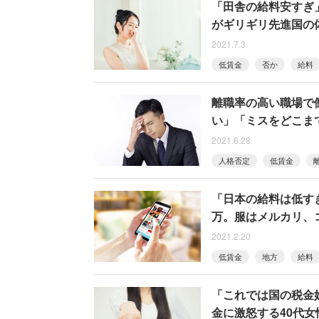
「田舎の給料安すぎ」
がギリギリ先進国の
2021.7.3
低賃金
否か
給料
離職率の高い職場で
い」「ミスをどこま
2021.6.28
人格否定
低賃金
「日本の給料は低す
万。服はメルカリ、
2021.2.20
低賃金
地方
給料
「これでは国の税金
金に激怒する40代女