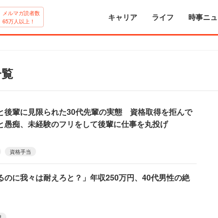
メルマガ読者数
キャリア
ライフ
時事ニュ
65万人以上！
一覧
と後輩に見限られた30代先輩の実態 資格取得を拒んで
と愚痴、未経験のフリをして後輩に仕事を丸投げ
資格手当
のに我々は耐えろと？」年収250万円、40代男性の絶
望