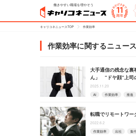
働きやすい職場を増やそう
キャリコネニュースTOP
作業効率
作業効率に関するニュー
大手通信の残念な裏
ん」 “ドヤ顔“上
2025.11.20
AI
作業効率
推進
転職でリモートワー
2022.6.2
作業効率
出社
集