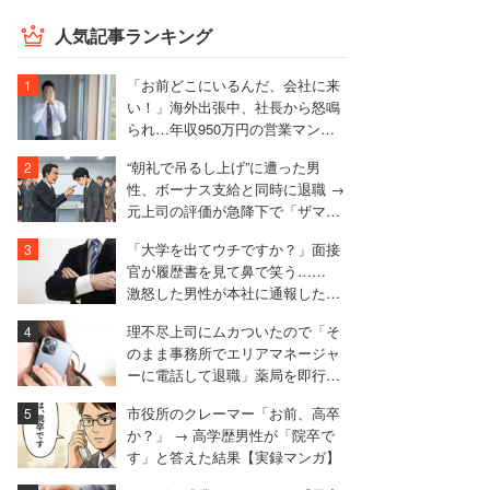
人気記事ランキング
「お前どこにいるんだ、会社に来
い！」海外出張中、社長から怒鳴
られ…年収950万円の営業マンが
絶句したワケ
“朝礼で吊るし上げ”に遭った男
性、ボーナス支給と同時に退職 →
元上司の評価が急降下で「ザマア
ミロと思いました」
「大学を出てウチですか？」面接
官が履歴書を見て鼻で笑う……
激怒した男性が本社に通報した結
果は
理不尽上司にムカついたので「そ
のまま事務所でエリアマネージャ
ーに電話して退職」薬局を即行で
辞めた女性【後編】
市役所のクレーマー「お前、高卒
か？」 → 高学歴男性が「院卒で
す」と答えた結果【実録マンガ】