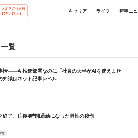
メルマガ読者数
キャリア
ライフ
時事ニュ
65万人以上！
ス一覧
事情――AI推進部署なのに「社員の大半がAIを使えませ
司の知識はネット記事レベル
ク終了、往復4時間通勤になった男性の後悔
中力