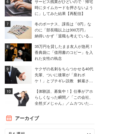
サービス残業がひどいので「帰宅
時にタイムカードを押さないよう
に」してみた結果【再配信】
冬のボーナス、課長は「0円」な
のに「部長職以上は300万円」
納得いかず「退職も考えている」
と語る40代男性
35万円を貸したまま友人が急死！
香典袋に「借用書のコピー」を入
れた女性の執念
ヤクザの名刺をちらつかせる40代
先輩、ついに後輩が「座れボ
ケ！」とブチギレ説教 解雇され
た男が最後に放った言葉とは
【体験談、募集中！】仕事がアホ
らしくなった瞬間／「この会社、
全然ダメじゃん」／ムカついた面
接…ほか
アーカイブ