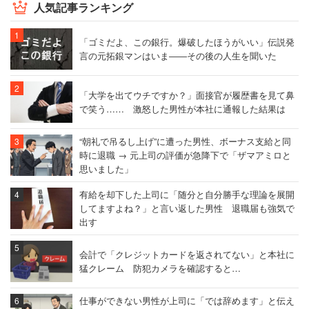
人気記事ランキング
「ゴミだよ、この銀行。爆破したほうがいい」伝説発
言の元拓銀マンはいま――その後の人生を聞いた
「大学を出てウチですか？」面接官が履歴書を見て鼻
で笑う…… 激怒した男性が本社に通報した結果は
“朝礼で吊るし上げ”に遭った男性、ボーナス支給と同
時に退職 → 元上司の評価が急降下で「ザマアミロと
思いました」
有給を却下した上司に「随分と自分勝手な理論を展開
してますよね？」と言い返した男性 退職届も強気で
出す
会計で「クレジットカードを返されてない」と本社に
猛クレーム 防犯カメラを確認すると…
仕事ができない男性が上司に「では辞めます」と伝え