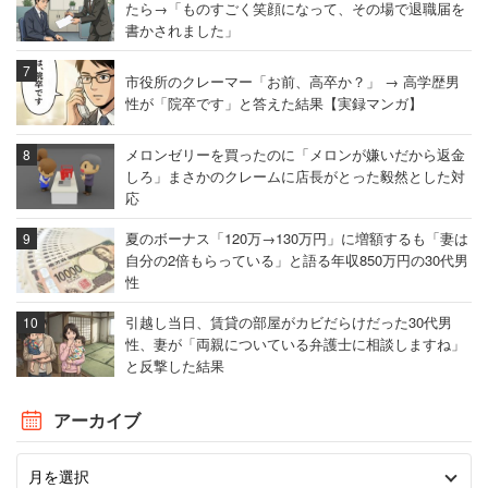
たら→「ものすごく笑顔になって、その場で退職届を
書かされました」
市役所のクレーマー「お前、高卒か？」 → 高学歴男
性が「院卒です」と答えた結果【実録マンガ】
メロンゼリーを買ったのに「メロンが嫌いだから返金
しろ」まさかのクレームに店長がとった毅然とした対
応
夏のボーナス「120万→130万円」に増額するも「妻は
自分の2倍もらっている」と語る年収850万円の30代男
性
引越し当日、賃貸の部屋がカビだらけだった30代男
性、妻が「両親についている弁護士に相談しますね」
と反撃した結果
アーカイブ