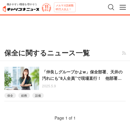
働きやすい職場を増やそう
メルマガ読者数
65万人以上！
保全に関するニュース一覧
「仲良しグループかよw」保全部署、天井の
汚れにも“8人全員”で現場直行！ 他部署は困
惑
2025.5.9
保全
総務
設備
Page 1 of 1