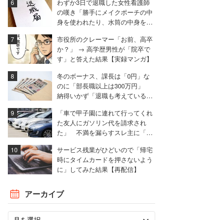
わずか3日で退職した女性看護師
の嘆き「勝手にメイクポーチの中
身を使われたり、水筒の中身を捨
てられたり」
市役所のクレーマー「お前、高卒
か？」 → 高学歴男性が「院卒で
す」と答えた結果【実録マンガ】
冬のボーナス、課長は「0円」な
のに「部長職以上は300万円」
納得いかず「退職も考えている」
と語る40代男性
「車で甲子園に連れて行ってくれ
た友人にガソリン代を請求され
た」 不満を漏らすスレ主に「言
われる前に出せ」と非難殺到
サービス残業がひどいので「帰宅
時にタイムカードを押さないよう
に」してみた結果【再配信】
アーカイブ