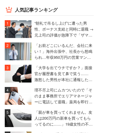
人気記事ランキング
“朝礼で吊るし上げ”に遭った男
性、ボーナス支給と同時に退職 →
元上司の評価が急降下で「ザマア
ミロと思いました」
「お前どこにいるんだ、会社に来
い！」海外出張中、社長から怒鳴
られ…年収950万円の営業マンが
絶句したワケ
「大学を出てウチですか？」面接
官が履歴書を見て鼻で笑う……
激怒した男性が本社に通報した結
果は
理不尽上司にムカついたので「そ
のまま事務所でエリアマネージャ
ーに電話して退職」薬局を即行で
辞めた女性【後編】
「親が車を買ってくれません。友
人は200万円の新車を買ってもら
ってるのに……」19歳女性の不満
に厳しい声相次ぐ