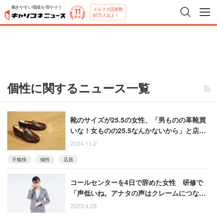
働きやすい職場を増やそう
メルマガ読者数
65万人以上！
個性に関するニュース一覧
靴のサイズが25.5の女性、「男ものの革靴買
いな！女ものの25.5なんかないから」と店員
に言われた悲しい記憶
2024.11.2
不愉快
個性
店員
コールセンターを4日で辞めた女性 研修で
「声低いね。アナタの声はクレームにつなが
る」と言われ…
2023.4.28