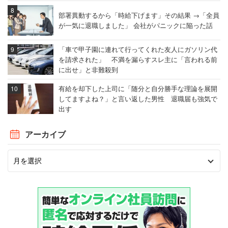
部署異動するから「時給下げます」その結果 →「全員
が一気に退職しました」 会社がパニックに陥った話
「車で甲子園に連れて行ってくれた友人にガソリン代
を請求された」 不満を漏らすスレ主に「言われる前
に出せ」と非難殺到
有給を却下した上司に「随分と自分勝手な理論を展開
してますよね？」と言い返した男性 退職届も強気で
出す
アーカイブ