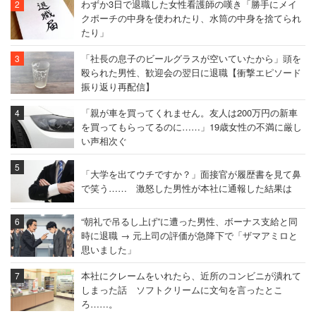
わずか3日で退職した女性看護師の嘆き「勝手にメイ
クポーチの中身を使われたり、水筒の中身を捨てられ
たり」
「社長の息子のビールグラスが空いていたから」頭を
殴られた男性、歓迎会の翌日に退職【衝撃エピソード
振り返り再配信】
「親が車を買ってくれません。友人は200万円の新車
を買ってもらってるのに……」19歳女性の不満に厳し
い声相次ぐ
「大学を出てウチですか？」面接官が履歴書を見て鼻
で笑う…… 激怒した男性が本社に通報した結果は
“朝礼で吊るし上げ”に遭った男性、ボーナス支給と同
時に退職 → 元上司の評価が急降下で「ザマアミロと
思いました」
本社にクレームをいれたら、近所のコンビニが潰れて
しまった話 ソフトクリームに文句を言ったとこ
ろ……。