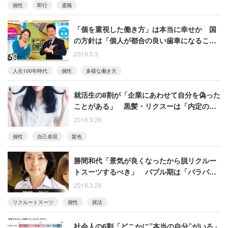
個性
即行
退職
「個を重視した働き方」は本当に幸せか 国
の方針は「個人が都合の良い歯車になること
をポジティブに書き換えているだけ」
2019.5.3
人生100年時代
個性
多様な働き方
就活生の8割が「企業にあわせて自分を偽った
ことがある」 黒髪・リクスーは「内定のた
めなら仕方ない」
2018.9.26
個性
自己表現
髪色
勝間和代「景気が良くなったから脱リクルー
トスーツするべき」 バブル期は「バラバラ
な服で就活していた」と指摘
2018.3.28
リクルートスーツ
個性
就活
社会人の6割「どこかに”本当の自分”がいる」