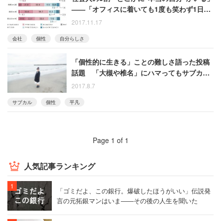
――「オフィスに着いても1度も笑わず1日を
終える」という人も
2017.11.17
会社
個性
自分らしさ
「個性的に生きる」ことの難しさ語った投稿
話題 「大槻や椎名」にハマってもサブカル
典型例でしかない
2017.8.7
サブカル
個性
平凡
Page 1 of 1
人気記事ランキング
「ゴミだよ、この銀行。爆破したほうがいい」伝説発
言の元拓銀マンはいま――その後の人生を聞いた