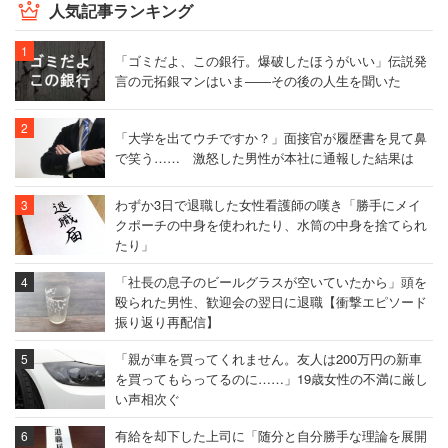
人気記事ランキング
「ゴミだよ、この銀行。爆破したほうがいい」伝説発
言の元拓銀マンはいま――その後の人生を聞いた
「大学を出てウチですか？」面接官が履歴書を見て鼻
で笑う…… 激怒した男性が本社に通報した結果は
わずか3日で退職した女性看護師の嘆き「勝手にメイ
クポーチの中身を使われたり、水筒の中身を捨てられ
たり」
「社長の息子のビールグラスが空いていたから」頭を
殴られた男性、歓迎会の翌日に退職【衝撃エピソード
振り返り再配信】
「親が車を買ってくれません。友人は200万円の新車
を買ってもらってるのに……」19歳女性の不満に厳し
い声相次ぐ
有給を却下した上司に「随分と自分勝手な理論を展開