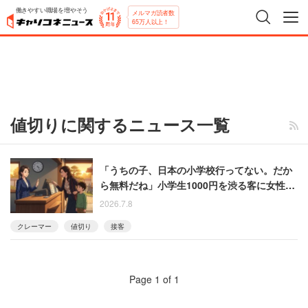
働きやすい職場を増やそう
メルマガ読者数
65万人以上！
値切りに関するニュース一覧
「うちの子、日本の小学校行ってない。だか
ら無料だね」小学生1000円を渋る客に女性は
「そういう意味ではないです」
2026.7.8
クレーマー
値切り
接客
Page 1 of 1