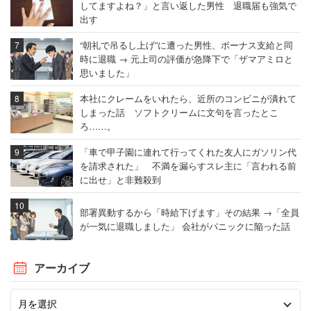
してますよね？」と言い返した男性 退職届も強気で
出す
“朝礼で吊るし上げ”に遭った男性、ボーナス支給と同
時に退職 → 元上司の評価が急降下で「ザマアミロと
思いました」
本社にクレームをいれたら、近所のコンビニが潰れて
しまった話 ソフトクリームに文句を言ったとこ
ろ……。
「車で甲子園に連れて行ってくれた友人にガソリン代
を請求された」 不満を漏らすスレ主に「言われる前
に出せ」と非難殺到
部署異動するから「時給下げます」その結果 →「全員
が一気に退職しました」 会社がパニックに陥った話
アーカイブ