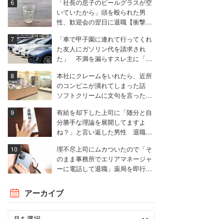
「社長の息子のビールグラスが空
いていたから」頭を殴られた男
性、歓迎会の翌日に退職【衝撃エ
ピソード振り返り再配信】
「車で甲子園に連れて行ってくれ
た友人にガソリン代を請求され
た」 不満を漏らすスレ主に「言
われる前に出せ」と非難殺到
本社にクレームをいれたら、近所
のコンビニが潰れてしまった話
ソフトクリームに文句を言ったと
ころ……。
有給を却下した上司に「随分と自
分勝手な理論を展開してますよ
ね？」と言い返した男性 退職届
も強気で出す
理不尽上司にムカついたので「そ
のまま事務所でエリアマネージャ
ーに電話して退職」薬局を即行で
辞めた女性【後編】
アーカイブ