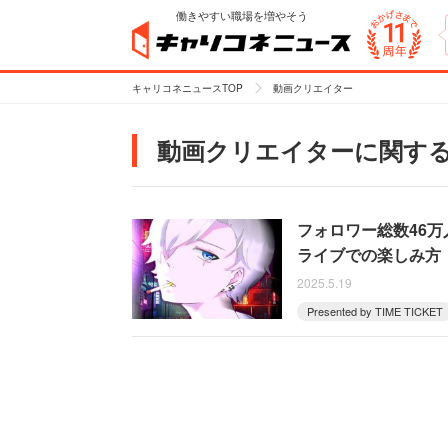
働きやすい職場を増やそう
キャリコネニュースTOP
動画クリエイター
動画クリエイターに関す
フォロワー総数46万
ライブでの楽しみ方
2025.5.19
Presented by TIME TICKET