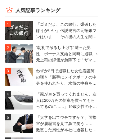
人気記事ランキング
「ゴミだよ、この銀行。爆破した
ほうがいい」伝説発言の元拓銀マ
ンはいま――その後の人生を聞い
た
“朝礼で吊るし上げ”に遭った男
性、ボーナス支給と同時に退職 →
元上司の評価が急降下で「ザマア
ミロと思いました」
わずか3日で退職した女性看護師
の嘆き「勝手にメイクポーチの中
身を使われたり、水筒の中身を捨
てられたり」
「親が車を買ってくれません。友
人は200万円の新車を買ってもら
ってるのに……」19歳女性の不満
に厳しい声相次ぐ
「大学を出てウチですか？」面接
官が履歴書を見て鼻で笑う……
激怒した男性が本社に通報した結
果は