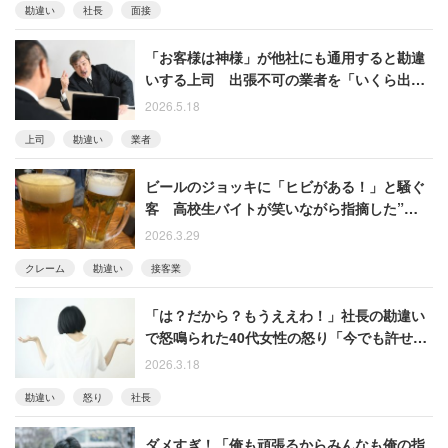
勘違い
社長
面接
「お客様は神様」が他社にも通用すると勘違
いする上司 出張不可の業者を「いくら出せ
ば行くんや」と金で動かそうと……
2026.5.18
上司
勘違い
業者
ビールのジョッキに「ヒビがある！」と騒ぐ
客 高校生バイトが笑いながら指摘した”衝撃
の事実”【衝撃エピソード再配信】
2026.3.29
クレーム
勘違い
接客業
「は？だから？もうええわ！」社長の勘違い
で怒鳴られた40代女性の怒り「今でも許せま
せん」
2026.3.18
勘違い
怒り
社長
ダメすぎ！「俺も頑張るからみんなも俺の指