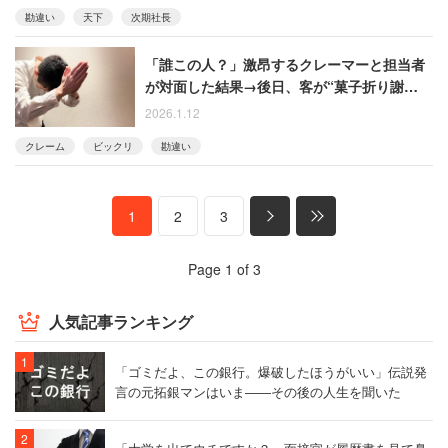
勘違い
天下
次期社長
「誰この人？」激昂するクレーマーと担当者
が対面した結果→後日、客が“菓子折り謝
罪”することになった経緯
2026.1.12
クレーム
ビックリ
勘違い
1
2
3
Page 1 of 3
人気記事ランキング
「ゴミだよ、この銀行。爆破したほうがいい」伝説発
言の元拓銀マンはいま――その後の人生を聞いた