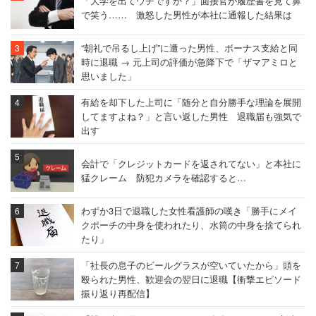
「大学を出てウチですか？」面接官が履歴書を見て鼻
で笑う…… 激怒した男性が本社に通報した結果は
“朝礼で吊るし上げ”に遭った男性、ボーナス支給と同
時に退職 → 元上司の評価が急降下で「ザマアミロと
思いました」
有給を却下した上司に「随分と自分勝手な理論を展開
してますよね？」と言い返した男性 退職届も強気で
出す
会計で「クレジットカードを返されてない」と本社に
猛クレーム 防犯カメラを確認すると…
わずか3日で退職した女性看護師の嘆き「勝手にメイ
クポーチの中身を使われたり、水筒の中身を捨てられ
たり」
「社長の息子のビールグラスが空いていたから」頭を
殴られた男性、歓迎会の翌日に退職【衝撃エピソード
振り返り再配信】