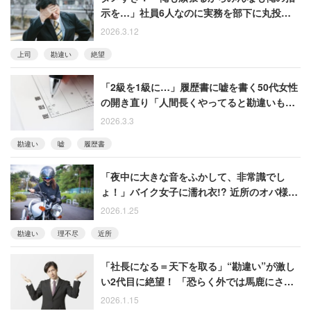
示を…」社員6人なのに実務を部下に丸投げす
る上司に絶望
2026.3.12
上司
勘違い
絶望
「2級を1級に…」履歴書に嘘を書く50代女性
の開き直り「人間長くやってると勘違いもあ
る」
2026.3.3
勘違い
嘘
履歴書
「夜中に大きな音をふかして、非常識でし
ょ！」バイク女子に濡れ衣!? 近所のオバ様が
怒鳴り込んだ理不尽なワケ
2026.1.25
勘違い
理不尽
近所
「社長になる＝天下を取る」“勘違い”が激し
い2代目に絶望！ 「恐らく外では馬鹿にされ
ている」と語る男性
2026.1.15