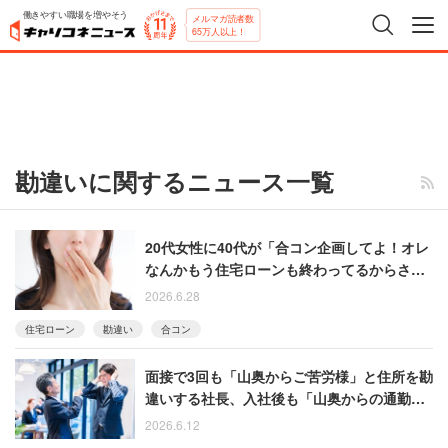
働きやすい職場を増やそう
メルマガ読者数
65万人以上！
勘違いに関するニュース一覧
20代女性に40代が「合コン企画してよ！オレ
なんかもう住宅ローンも終わってるからさ」
と謎アピール 「もう少し自分を客観視しよ
2026.6.28
うよ…」と振り返る女性
住宅ローン
勘違い
合コン
面接で3回も「山奥からご苦労様」と住所を勘
違いする社長、入社後も「山奥からの通勤は
どうだ？」と言われムカつく男性
2026.6.12