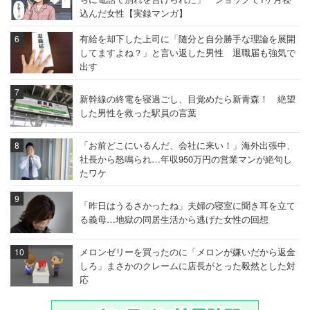
込んだ女性【実録マンガ】
有給を却下した上司に「随分と自分勝手な理論を展開
してますよね？」と言い返した男性 退職届も強気で
出す
新幹線の終電を寝過ごし、目覚めたら新青森！ 絶望
した男性を救った駅員の言葉
「お前どこにいるんだ、会社に来い！」海外出張中、
社長から怒鳴られ…年収950万円の営業マンが絶句し
たワケ
「昨日はうるさかったね」夫婦の寝室に聞き耳を立て
る義母…地獄の同居生活から逃げた女性の回想
メロンゼリーを買ったのに「メロンが嫌いだから返金
しろ」まさかのクレームに店長がとった毅然とした対
応