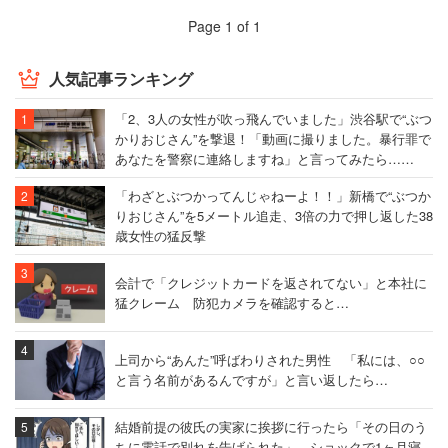
Page 1 of 1
人気記事ランキング
「2、3人の女性が吹っ飛んでいました」渋谷駅で“ぶつ
かりおじさん”を撃退！「動画に撮りました。暴行罪で
あなたを警察に連絡しますね」と言ってみたら……
「わざとぶつかってんじゃねーよ！！」新橋で“ぶつか
りおじさん”を5メートル追走、3倍の力で押し返した38
歳女性の猛反撃
会計で「クレジットカードを返されてない」と本社に
猛クレーム 防犯カメラを確認すると…
上司から“あんた”呼ばわりされた男性 「私には、○○
と言う名前があるんですが」と言い返したら…
結婚前提の彼氏の実家に挨拶に行ったら「その日のう
ちに電話で別れを告げられた」 ショックで1ヶ月寝