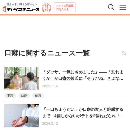
働きやすい職場を増やそう
メルマガ読者数
65万人以上！
口癖に関するニュース一覧
「ダッサ。一気に冷めました」――「別れよ
うか」が口癖の彼氏に「そうだね。さよな
ら」と告げた結果
2025.11.6
不満
口癖
破局
「一口ちょうだい」が口癖の友人と絶縁する
まで 4個しかないポテトを2個ねだられ「そ
れは一口ではなく半分こだ！」
2024.3.12