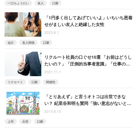
一口ちょうだい
友人
口癖
「1円多く出してあげていいよ」いちいち恩着
せがましい友人と絶縁した女性
2023.8.1
会計
友人関係
口癖
リクルート社員の口ぐせ10選 「お前はどうし
たいの？」「圧倒的当事者意識」「仕事の報
酬は仕事」
2021.11.1
リクルート
口癖
関係性
「とりあえず」と言うオトコは出世できな
い？ 紀里谷和明も賛同「強い意志がないと、
いい作品ができない」
2015.6.10
上司
出世
口癖