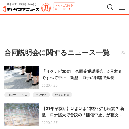
働きやすい職場を増やそう
メルマガ読者数
65万人以上！
合同説明会に関するニュース一覧
「リクナビ2021」合同企業説明会、5月末ま
ですべて中止 新型コロナの影響で延長
2020.4.20
コロナウイルス
リクナビ
合同説明会
【21年卒就活】いよいよ”本格化”も暗雲？ 新
型コロナ拡大で合説の「開催中止」が相次ぐ
事態に
2020.2.27