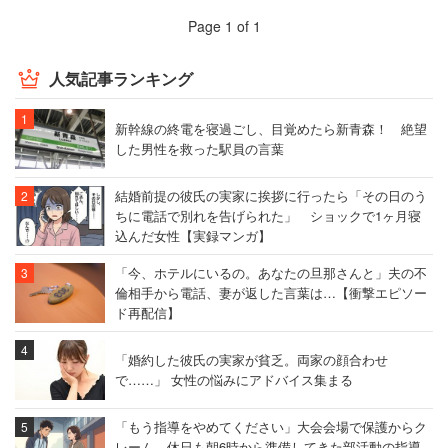
Page 1 of 1
人気記事ランキング
新幹線の終電を寝過ごし、目覚めたら新青森！ 絶望
した男性を救った駅員の言葉
結婚前提の彼氏の実家に挨拶に行ったら「その日のう
ちに電話で別れを告げられた」 ショックで1ヶ月寝
込んだ女性【実録マンガ】
「今、ホテルにいるの。あなたの旦那さんと」夫の不
倫相手から電話、妻が返した言葉は…【衝撃エピソー
ド再配信】
「婚約した彼氏の実家が貧乏。両家の顔合わせ
で……」 女性の悩みにアドバイス集まる
「もう指導をやめてください」大会会場で保護からク
レーム 休日も朝6時から準備してきた部活動の指導