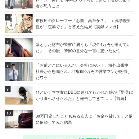
者が思うこと
市役所のクレーマー「お前、高卒か？」 → 高学歴男
性が「院卒です」と答えた結果【実録マンガ】
落とした財布が警察に届くも「現金4万円が消えてい
た」 その後、警察の意外な一言に驚いた女性
「お前どこにいるんだ、会社に来い！」海外出張中、
社長から怒鳴られ…年収950万円の営業マンが絶句し
たワケ
ひどい！ママ友にBBQに連れて行かれた娘が「野菜ば
かり食べさせられた」と報告してきて……【前編】
30万円貸したこともある友人に「お金を貸して」と逆
に依頼してみた結果