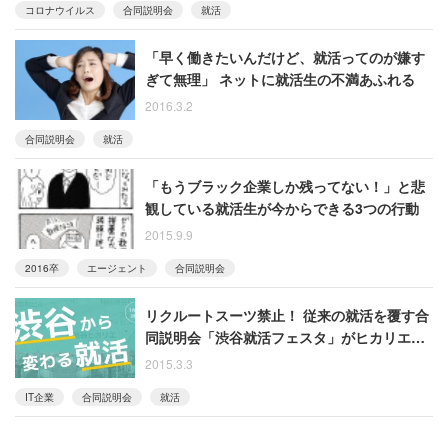
コロナウイルス
合同説明会
就活
「早く働きたいんだけど、就活ってのが嫌す
ぎて無理」 ネットに就活生の不満あふれる
2016.3.2
合同説明会
就活
「もうブラック企業しか残ってない！」と悲
観している就活生が今からできる3つの行動
2015.9.9
2016卒
エージェント
合同説明会
リクルートスーツ禁止！ 従来の就活を覆す合
同説明会「渋谷就活フェスタ」がヒカリエで
開催
2015.3.3
IT企業
合同説明会
就活