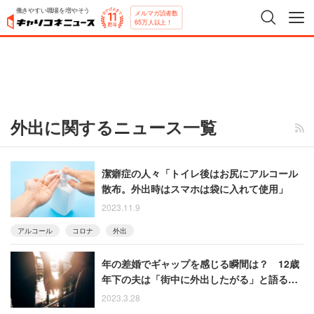
働きやすい職場を増やそう
メルマガ読者数
65万人以上！
外出に関するニュース一覧
潔癖症の人々「トイレ後はお尻にアルコール
散布。外出時はスマホは袋に入れて使用」
2023.11.9
アルコール
コロナ
外出
年の差婚でギャップを感じる瞬間は？ 12歳
年下の夫は「街中に外出したがる」と語る40
代女性
2023.3.28