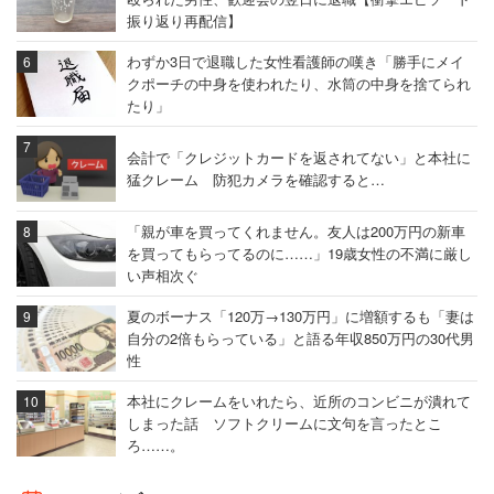
振り返り再配信】
わずか3日で退職した女性看護師の嘆き「勝手にメイ
クポーチの中身を使われたり、水筒の中身を捨てられ
たり」
会計で「クレジットカードを返されてない」と本社に
猛クレーム 防犯カメラを確認すると…
「親が車を買ってくれません。友人は200万円の新車
を買ってもらってるのに……」19歳女性の不満に厳し
い声相次ぐ
夏のボーナス「120万→130万円」に増額するも「妻は
自分の2倍もらっている」と語る年収850万円の30代男
性
本社にクレームをいれたら、近所のコンビニが潰れて
しまった話 ソフトクリームに文句を言ったとこ
ろ……。