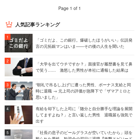
Page 1 of 1
人気記事ランキング
「ゴミだよ、この銀行。爆破したほうがいい」伝説発
言の元拓銀マンはいま――その後の人生を聞いた
「大学を出てウチですか？」面接官が履歴書を見て鼻
で笑う…… 激怒した男性が本社に通報した結果は
“朝礼で吊るし上げ”に遭った男性、ボーナス支給と同
時に退職 → 元上司の評価が急降下で「ザマアミロと
思いました」
有給を却下した上司に「随分と自分勝手な理論を展開
してますよね？」と言い返した男性 退職届も強気で
出す
「社長の息子のビールグラスが空いていたから」頭を
殴られた男性、歓迎会の翌日に退職【衝撃エピソード