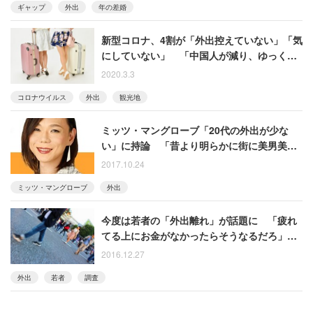
ギャップ
外出
年の差婚
新型コロナ、4割が「外出控えていない」「気
にしていない」 「中国人が減り、ゆっくり
観光できた」という声も
2020.3.3
コロナウイルス
外出
観光地
ミッツ・マングローブ「20代の外出が少な
い」に持論 「昔より明らかに街に美男美女
が多い」「ブサイクは外に出ないでしょ」
2017.10.24
ミッツ・マングローブ
外出
今度は若者の「外出離れ」が話題に 「疲れ
てる上にお金がなかったらそうなるだろ」と
いう声も
2016.12.27
外出
若者
調査