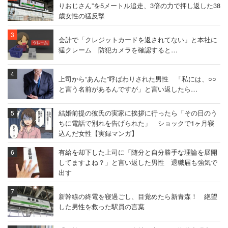
りおじさん”を5メートル追走、3倍の力で押し返した38
歳女性の猛反撃
会計で「クレジットカードを返されてない」と本社に
猛クレーム 防犯カメラを確認すると…
上司から“あんた”呼ばわりされた男性 「私には、○○
と言う名前があるんですが」と言い返したら…
結婚前提の彼氏の実家に挨拶に行ったら「その日のう
ちに電話で別れを告げられた」 ショックで1ヶ月寝
込んだ女性【実録マンガ】
有給を却下した上司に「随分と自分勝手な理論を展開
してますよね？」と言い返した男性 退職届も強気で
出す
新幹線の終電を寝過ごし、目覚めたら新青森！ 絶望
した男性を救った駅員の言葉