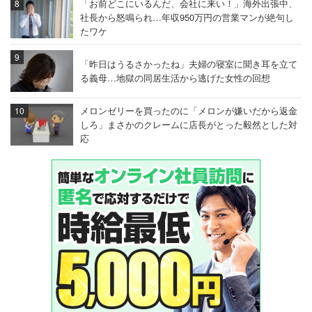
「お前どこにいるんだ、会社に来い！」海外出張中、
社長から怒鳴られ…年収950万円の営業マンが絶句し
たワケ
「昨日はうるさかったね」夫婦の寝室に聞き耳を立て
る義母…地獄の同居生活から逃げた女性の回想
メロンゼリーを買ったのに「メロンが嫌いだから返金
しろ」まさかのクレームに店長がとった毅然とした対
応