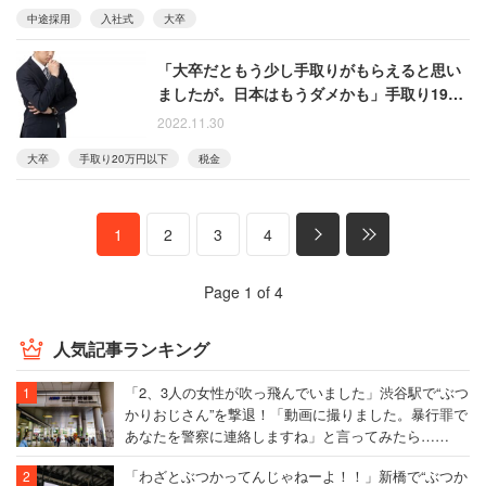
中途採用
入社式
大卒
「大卒だともう少し手取りがもらえると思い
ましたが。日本はもうダメかも」手取り19.5
万円の20代男性
2022.11.30
大卒
手取り20万円以下
税金
1
2
3
4
Page 1 of 4
人気記事ランキング
「2、3人の女性が吹っ飛んでいました」渋谷駅で“ぶつ
かりおじさん”を撃退！「動画に撮りました。暴行罪で
あなたを警察に連絡しますね」と言ってみたら……
「わざとぶつかってんじゃねーよ！！」新橋で“ぶつか