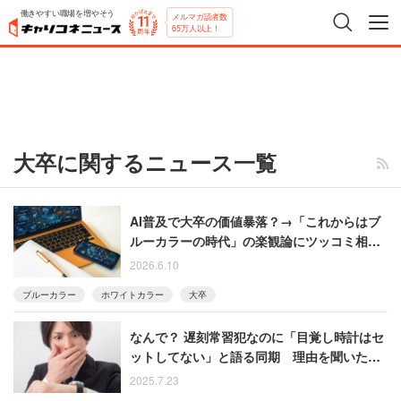
働きやすい職場を増やそう
メルマガ読者数
65万人以上！
大卒に関するニュース一覧
AI普及で大卒の価値暴落？→「これからはブ
ルーカラーの時代」の楽観論にツッコミ相次
ぐ
2026.6.10
ブルーカラー
ホワイトカラー
大卒
なんで？ 遅刻常習犯なのに「目覚し時計はセ
ットしてない」と語る同期 理由を聞いたら
ドン引き
2025.7.23