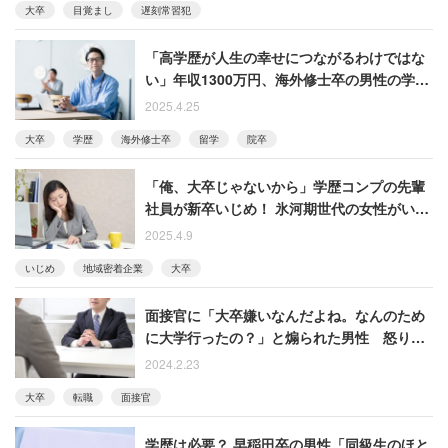
大卒
目覚まし
遅刻常習犯
「高学歴が人生の幸せにつながるわけではな
い」年収1300万円、海外修士卒の男性の学歴
観
2025.4.25
大卒
学歴
海外修士卒
留学
院卒
「俺、大卒じゃないから」学歴コンプの先輩
社員が新卒いじめ！ 氷河期世代の女性がいま
思うこと
2025.4.9
いじめ
地域密着企業
大卒
面接官に「大卒嫌いなんだよね。なんのため
に大学行ったの？」と煽られた男性 怒りの
途中退席した結果、人事からメールが来
2024.2.23
て……
大卒
転職
面接官
学歴は必要？ 早稲田卒の男性「同級生のほと