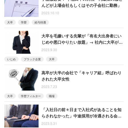
んどが上場会社もしくはその子会社に勤務」
2023.10.10
大卒
学歴
給与待遇
大卒を毛嫌いする先輩が「有名大出身者にい
じめや悪口やりたい放題」→ 社内に大卒がほ
ぼいなくなる
2023.9.30
いじめ
ブラック企業
大卒
高卒が大半の会社で「キャリア組」呼ばわり
された大卒女性
2023.7.23
大卒
学歴フィルター
職場
「入社日の前々日まで入社式があることを知
らされなかった」中途採用が冷遇される会社
を2週間で退職
2023.5.31