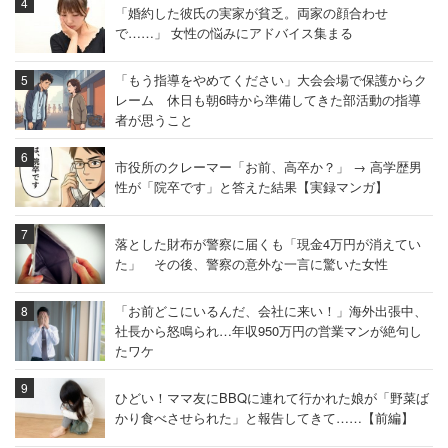
「婚約した彼氏の実家が貧乏。両家の顔合わせ
で……」 女性の悩みにアドバイス集まる
「もう指導をやめてください」大会会場で保護からク
レーム 休日も朝6時から準備してきた部活動の指導
者が思うこと
市役所のクレーマー「お前、高卒か？」 → 高学歴男
性が「院卒です」と答えた結果【実録マンガ】
落とした財布が警察に届くも「現金4万円が消えてい
た」 その後、警察の意外な一言に驚いた女性
「お前どこにいるんだ、会社に来い！」海外出張中、
社長から怒鳴られ…年収950万円の営業マンが絶句し
たワケ
ひどい！ママ友にBBQに連れて行かれた娘が「野菜ば
かり食べさせられた」と報告してきて……【前編】