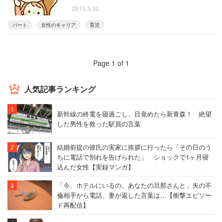
2015.3.30
パート
女性のキャリア
育児
Page 1 of 1
人気記事ランキング
新幹線の終電を寝過ごし、目覚めたら新青森！ 絶望
した男性を救った駅員の言葉
結婚前提の彼氏の実家に挨拶に行ったら「その日のう
ちに電話で別れを告げられた」 ショックで1ヶ月寝
込んだ女性【実録マンガ】
「今、ホテルにいるの。あなたの旦那さんと」夫の不
倫相手から電話、妻が返した言葉は…【衝撃エピソー
ド再配信】