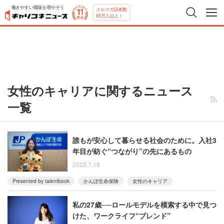
働きやすい職場を増やそう
メルマガ読者数
65万人以上！
女性のキャリアに関するニュース
一覧
誰もが安心して暮らせる社会のために。入社3
年目が紡ぐ“つながり”の先にあるもの
2022.7.19
Presented by talentbook
かんぽ生命保険
女性のキャリア
私の27歳──ロールモデルを模索する中で見つ
けた、ワークライフ“ブレンド”