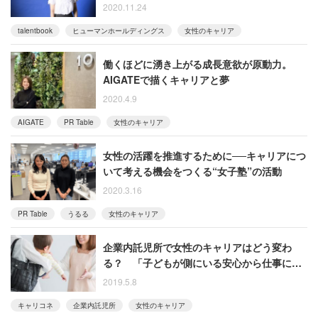
2020.11.24
talentbook
ヒューマンホールディングス
女性のキャリア
働くほどに湧き上がる成長意欲が原動力。
AIGATEで描くキャリアと夢
2020.4.9
AIGATE
PR Table
女性のキャリア
女性の活躍を推進するために──キャリアにつ
いて考える機会をつくる“女子塾”の活動
2020.3.16
PR Table
うるる
女性のキャリア
企業内託児所で女性のキャリアはどう変わ
る？ 「子どもが側にいる安心から仕事に集
中できる」という声
2019.5.8
キャリコネ
企業内託児所
女性のキャリア