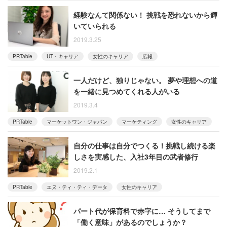
経験なんて関係ない！ 挑戦を恐れないから輝
いていられる
2019.3.25
PRTable
UT・キャリア
女性のキャリア
広報
一人だけど、独りじゃない。 夢や理想への道
を一緒に見つめてくれる人がいる
2019.3.4
PRTable
マーケットワン・ジャパン
マーケティング
女性のキャリア
自分の仕事は自分でつくる！挑戦し続ける楽
しさを実感した、入社3年目の武者修行
2019.2.1
PRTable
エヌ・ティ・ティ・データ
女性のキャリア
パート代が保育料で赤字に… そうしてまで
「働く意味」があるのでしょうか？