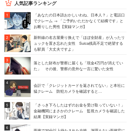
人気記事ランキング
「あなたの日本語おかしいわね、日本人？」と電話口
でクレーム → 「ご予約いただかなくて結構です」と
お断りした男性【実録マンガ】
新幹線の名古屋乗り換えで「ほぼ全財産」が入ったリ
ュックを置き忘れた女性 Suica残高不足で絶望する
も駅員「大丈夫ですよ」
落とした財布が警察に届くも「現金4万円が消えてい
た」 その後、警察の意外な一言に驚いた女性
会計で「クレジットカードを返されてない」と本社に
猛クレーム 防犯カメラを確認すると…
「さっき下ろしたはずのお金を受け取っていない！」
金融機関にまさかのクレーム 監視カメラを確認した
結果【実録マンガ】
面接で30分以上待たされた女性、謝罪もない面接官に