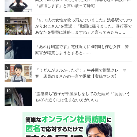
「辞退します」と言い放って帰宅
「2、3人の女性が吹っ飛んでいました」渋谷駅で“ぶつ
かりおじさん”を撃退！「動画に撮りました。暴行罪で
あなたを警察に連絡しますね」と言ってみたら……
「あれは幽霊です」電柱近くに4時間も佇む女性 警
察官が職質しようとすると……
「うどんがヌルかったぞ！」牛丼屋で衝撃クレーマー
客 店員のまさかの一言で退散【実録マンガ】
“霊感持ち”親子が部屋探しをしてみた結果「“ああいう
もの”の近くには住まない方がいい」