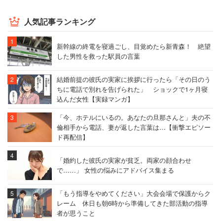
人気記事ランキング
新幹線の終電を寝過ごし、目覚めたら新青森！ 絶望
した男性を救った駅員の言葉
結婚前提の彼氏の実家に挨拶に行ったら「その日のう
ちに電話で別れを告げられた」 ショックで1ヶ月寝
込んだ女性【実録マンガ】
「今、ホテルにいるの。あなたの旦那さんと」夫の不
倫相手から電話、妻が返した言葉は…【衝撃エピソー
ド再配信】
「婚約した彼氏の実家が貧乏。両家の顔合わせ
で……」 女性の悩みにアドバイス集まる
「もう指導をやめてください」大会会場で保護からク
レーム 休日も朝6時から準備してきた部活動の指導
者が思うこと