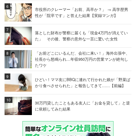
市役所のクレーマー「お前、高卒か？」 → 高学歴男
性が「院卒です」と答えた結果【実録マンガ】
落とした財布が警察に届くも「現金4万円が消えてい
た」 その後、警察の意外な一言に驚いた女性
「お前どこにいるんだ、会社に来い！」海外出張中、
社長から怒鳴られ…年収950万円の営業マンが絶句し
たワケ
ひどい！ママ友にBBQに連れて行かれた娘が「野菜ば
かり食べさせられた」と報告してきて……【前編】
30万円貸したこともある友人に「お金を貸して」と逆
に依頼してみた結果