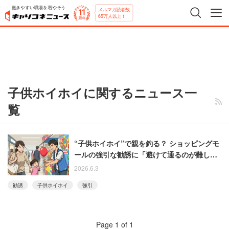
働きやすい職場を増やそう
メルマガ読者数
65万人以上！
子供ホイホイに関するニュース一
覧
“子供ホイホイ”で親を釣る？ ショッピングモ
ールの強引な勧誘に「避けて通るのが難し
い」親たちの不満噴出
2026.6.3
勧誘
子供ホイホイ
強引
Page 1 of 1