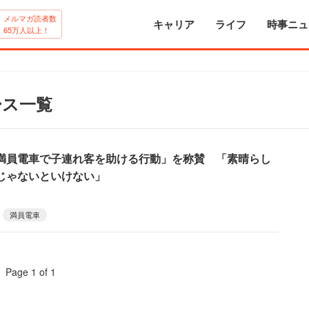
メルマガ読者数
キャリア
ライフ
時事ニュ
65万人以上！
ース一覧
満員電車で子連れ客を助ける行動」を称賛 「素晴らし
じゃないといけない」
満員電車
Page 1 of 1