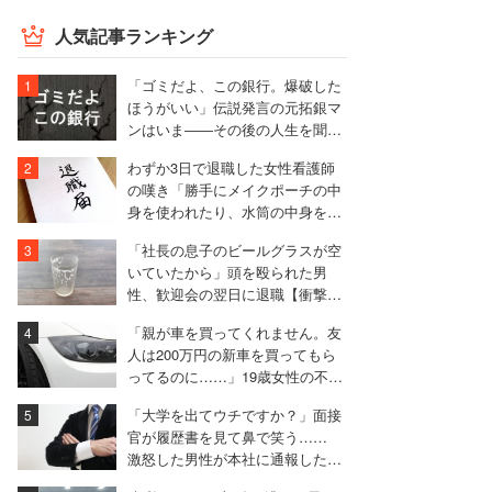
人気記事ランキング
「ゴミだよ、この銀行。爆破した
ほうがいい」伝説発言の元拓銀マ
ンはいま――その後の人生を聞い
た
わずか3日で退職した女性看護師
の嘆き「勝手にメイクポーチの中
身を使われたり、水筒の中身を捨
てられたり」
「社長の息子のビールグラスが空
いていたから」頭を殴られた男
性、歓迎会の翌日に退職【衝撃エ
ピソード振り返り再配信】
「親が車を買ってくれません。友
人は200万円の新車を買ってもら
ってるのに……」19歳女性の不満
に厳しい声相次ぐ
「大学を出てウチですか？」面接
官が履歴書を見て鼻で笑う……
激怒した男性が本社に通報した結
果は