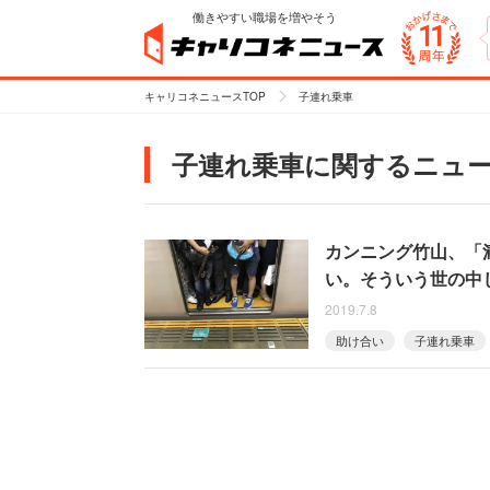
働きやすい職場を増やそう
キャリコネニュースTOP
子連れ乗車
子連れ乗車に関するニュ
カンニング竹山、「
い。そういう世の中
2019.7.8
助け合い
子連れ乗車