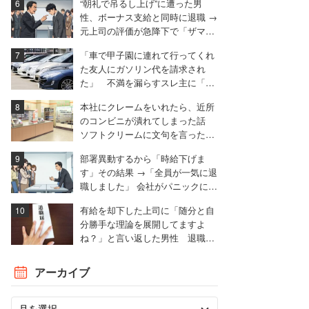
“朝礼で吊るし上げ”に遭った男
性、ボーナス支給と同時に退職 →
元上司の評価が急降下で「ザマア
ミロと思いました」
「車で甲子園に連れて行ってくれ
た友人にガソリン代を請求され
た」 不満を漏らすスレ主に「言
われる前に出せ」と非難殺到
本社にクレームをいれたら、近所
のコンビニが潰れてしまった話
ソフトクリームに文句を言ったと
ころ……。
部署異動するから「時給下げま
す」その結果 →「全員が一気に退
職しました」 会社がパニックに陥
った話
有給を却下した上司に「随分と自
分勝手な理論を展開してますよ
ね？」と言い返した男性 退職届
も強気で出す
アーカイブ