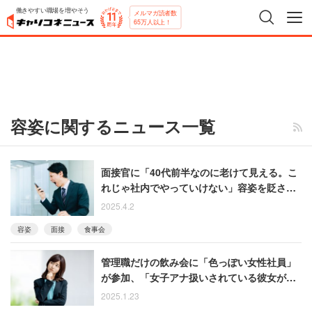
働きやすい職場を増やそう
メルマガ読者数
65万人以上！
容姿に関するニュース一覧
面接官に「40代前半なのに老けて見える。こ
れじゃ社内でやっていけない」容姿を貶され
続けて激怒した男性【後編】
2025.4.2
容姿
面接
食事会
管理職だけの飲み会に「色っぽい女性社員」
が参加、「女子アナ扱いされている彼女が悪
いわけではないが……」モヤモヤする社員た
2025.1.23
ち