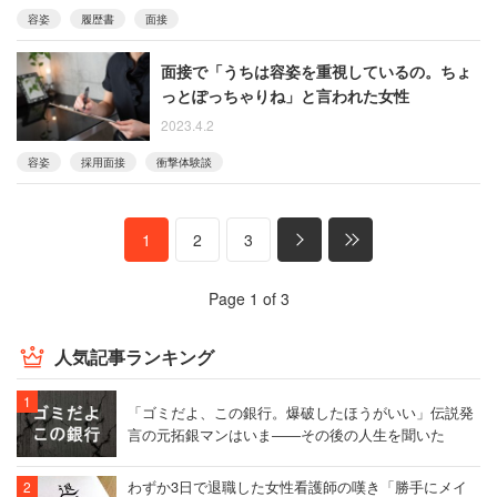
容姿
履歴書
面接
面接で「うちは容姿を重視しているの。ちょ
っとぽっちゃりね」と言われた女性
2023.4.2
容姿
採用面接
衝撃体験談
1
2
3
Page 1 of 3
人気記事ランキング
「ゴミだよ、この銀行。爆破したほうがいい」伝説発
言の元拓銀マンはいま――その後の人生を聞いた
わずか3日で退職した女性看護師の嘆き「勝手にメイ