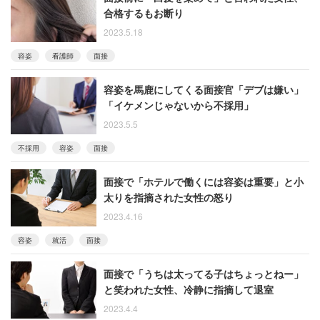
合格するもお断り
2023.5.18
容姿
看護師
面接
容姿を馬鹿にしてくる面接官「デブは嫌い」
「イケメンじゃないから不採用」
2023.5.5
不採用
容姿
面接
面接で「ホテルで働くには容姿は重要」と小
太りを指摘された女性の怒り
2023.4.16
容姿
就活
面接
面接で「うちは太ってる子はちょっとねー」
と笑われた女性、冷静に指摘して退室
2023.4.4