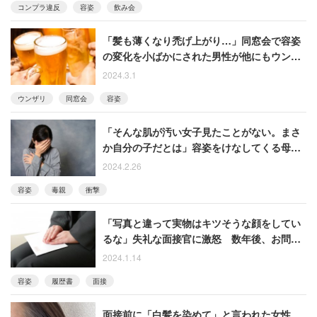
コンプラ違反
容姿
飲み会
「髪も薄くなり禿げ上がり…」同窓会で容姿
の変化を小ばかにされた男性が他にもウンザ
リしたこと
2024.3.1
ウンザリ
同窓会
容姿
「そんな肌が汚い女子見たことがない。まさ
か自分の子だとは」容姿をけなしてくる母親
にウンザリする女性
2024.2.26
容姿
毒親
衝撃
「写真と違って実物はキツそうな顔をしてい
るな」失礼な面接官に激怒 数年後、お問い
合わせフォームから通報した女性
2024.1.14
容姿
履歴書
面接
面接前に「白髪を染めて」と言われた女性、