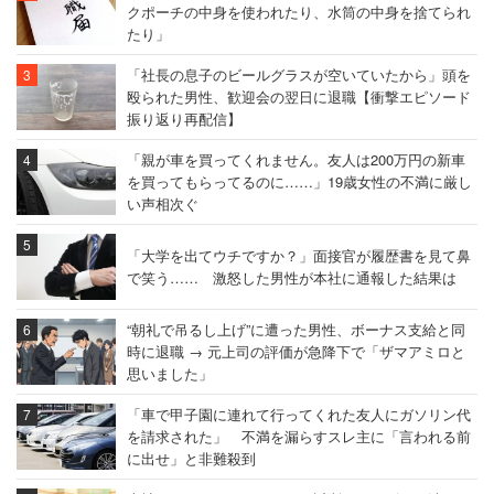
クポーチの中身を使われたり、水筒の中身を捨てられ
たり」
「社長の息子のビールグラスが空いていたから」頭を
殴られた男性、歓迎会の翌日に退職【衝撃エピソード
振り返り再配信】
「親が車を買ってくれません。友人は200万円の新車
を買ってもらってるのに……」19歳女性の不満に厳し
い声相次ぐ
「大学を出てウチですか？」面接官が履歴書を見て鼻
で笑う…… 激怒した男性が本社に通報した結果は
“朝礼で吊るし上げ”に遭った男性、ボーナス支給と同
時に退職 → 元上司の評価が急降下で「ザマアミロと
思いました」
「車で甲子園に連れて行ってくれた友人にガソリン代
を請求された」 不満を漏らすスレ主に「言われる前
に出せ」と非難殺到