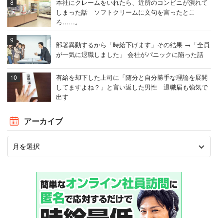
本社にクレームをいれたら、近所のコンビニが潰れて
しまった話 ソフトクリームに文句を言ったとこ
ろ……。
部署異動するから「時給下げます」その結果 →「全員
が一気に退職しました」 会社がパニックに陥った話
有給を却下した上司に「随分と自分勝手な理論を展開
してますよね？」と言い返した男性 退職届も強気で
出す
アーカイブ