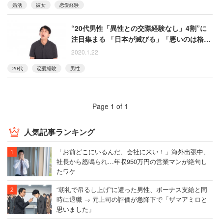
婚活
彼女
恋愛経験
“20代男性「異性との交際経験なし」4割”に
注目集まる 「日本が滅びる」「悪いのは格
差」
2020.1.22
20代
恋愛経験
男性
Page 1 of 1
人気記事ランキング
「お前どこにいるんだ、会社に来い！」海外出張中、
社長から怒鳴られ…年収950万円の営業マンが絶句し
たワケ
“朝礼で吊るし上げ”に遭った男性、ボーナス支給と同
時に退職 → 元上司の評価が急降下で「ザマアミロと
思いました」