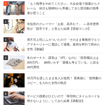
「もう指導をやめてください」大会会場で保護からク
レーム 休日も朝6時から準備してきた部活動の指導
者が思うこと
市役所のクレーマー「お前、高卒か？」 → 高学歴男
性が「院卒です」と答えた結果【実録マンガ】
理不尽上司にムカついたので「そのまま事務所でエリ
アマネージャーに電話して退職」薬局を即行で辞めた
女性【後編】
冬のボーナス、課長は「0円」なのに「部長職以上は
300万円」 納得いかず「退職も考えている」と語る
40代男性
35万円を貸したまま友人が急死！ 香典袋に「借用書の
コピー」を入れた女性の執念
サービス残業がひどいので「帰宅時にタイムカードを
押さないように」してみた結果【再配信】