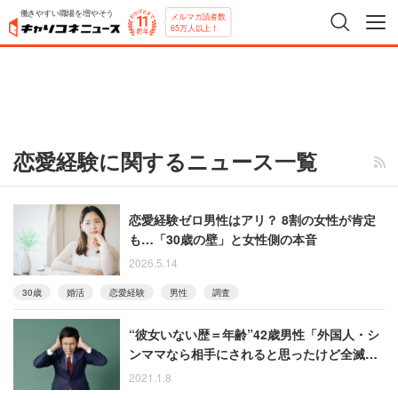
働きやすい職場を増やそう
メルマガ読者数
65万人以上！
恋愛経験に関するニュース一覧
恋愛経験ゼロ男性はアリ？ 8割の女性が肯定
も…「30歳の壁」と女性側の本音
2026.5.14
30歳
婚活
恋愛経験
男性
調査
“彼女いない歴＝年齢”42歳男性「外国人・シ
ンママなら相手にされると思ったけど全滅。
結婚は絶望的」という相談に批判殺到
2021.1.8