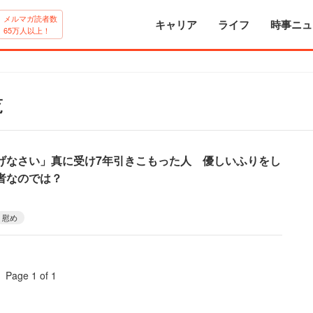
メルマガ読者数
キャリア
ライフ
時事ニュ
65万人以上！
覧
げなさい」真に受け7年引きこもった人 優しいふりをし
者なのでは？
慰め
Page 1 of 1