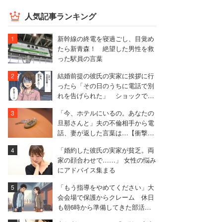
人気記事ランキング
新幹線の終電を寝過ごし、目覚め
たら新青森！ 絶望した男性を救
った駅員の言葉
結婚前提の彼氏の実家に挨拶に行
ったら「その日のうちに電話で別
れを告げられた」 ショックで1
ヶ月寝込んだ女性【実録マンガ】
「今、ホテルにいるの。あなたの
旦那さんと」夫の不倫相手から電
話、妻が返した言葉は…【衝撃エ
ピソード再配信】
「婚約した彼氏の実家が貧乏。両
家の顔合わせで……」 女性の悩み
にアドバイス集まる
「もう指導をやめてください」大
会会場で保護からクレーム 休日
も朝6時から準備してきた部活動
の指導者が思うこと