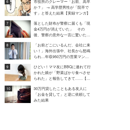
市役所のクレーマー「お前、高卒
か？」 → 高学歴男性が「院卒で
す」と答えた結果【実録マンガ】
落とした財布が警察に届くも「現
金4万円が消えていた」 その
後、警察の意外な一言に驚いた女
性
「お前どこにいるんだ、会社に来
い！」海外出張中、社長から怒鳴
られ…年収950万円の営業マンが
絶句したワケ
ひどい！ママ友にBBQに連れて行
かれた娘が「野菜ばかり食べさせ
られた」と報告してきて……【前
編】
30万円貸したこともある友人に
「お金を貸して」と逆に依頼して
みた結果