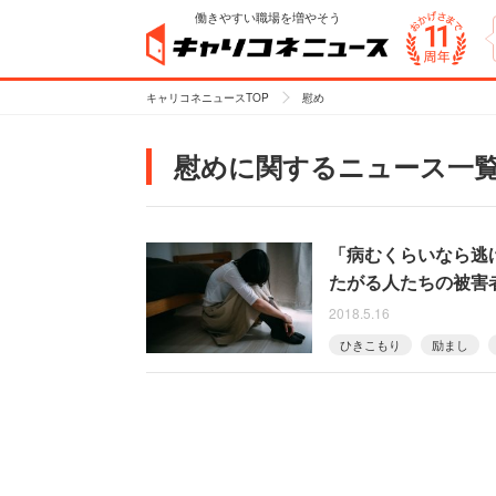
働きやすい職場を増やそう
キャリコネニュースTOP
慰め
慰めに関するニュース一
「病むくらいなら逃
たがる人たちの被害
2018.5.16
ひきこもり
励まし