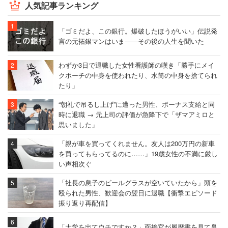
人気記事ランキング
「ゴミだよ、この銀行。爆破したほうがいい」伝説発
言の元拓銀マンはいま――その後の人生を聞いた
わずか3日で退職した女性看護師の嘆き「勝手にメイ
クポーチの中身を使われたり、水筒の中身を捨てられ
たり」
“朝礼で吊るし上げ”に遭った男性、ボーナス支給と同
時に退職 → 元上司の評価が急降下で「ザマアミロと
思いました」
「親が車を買ってくれません。友人は200万円の新車
を買ってもらってるのに……」19歳女性の不満に厳し
い声相次ぐ
「社長の息子のビールグラスが空いていたから」頭を
殴られた男性、歓迎会の翌日に退職【衝撃エピソード
振り返り再配信】
「大学を出てウチですか？」面接官が履歴書を見て鼻