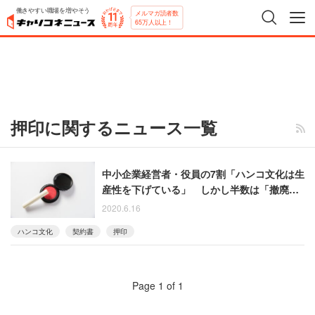
働きやすい職場を増やそう
メルマガ読者数
65万人以上！
押印に関するニュース一覧
中小企業経営者・役員の7割「ハンコ文化は生
産性を下げている」 しかし半数は「撤廃す
ることが難しい」
2020.6.16
ハンコ文化
契約書
押印
Page 1 of 1