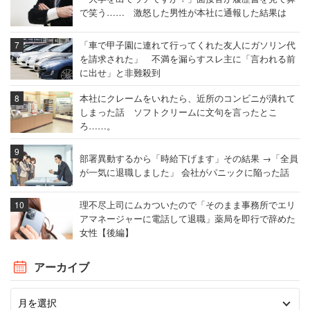
で笑う…… 激怒した男性が本社に通報した結果は
「車で甲子園に連れて行ってくれた友人にガソリン代
を請求された」 不満を漏らすスレ主に「言われる前
に出せ」と非難殺到
本社にクレームをいれたら、近所のコンビニが潰れて
しまった話 ソフトクリームに文句を言ったとこ
ろ……。
部署異動するから「時給下げます」その結果 →「全員
が一気に退職しました」 会社がパニックに陥った話
理不尽上司にムカついたので「そのまま事務所でエリ
アマネージャーに電話して退職」薬局を即行で辞めた
女性【後編】
アーカイブ