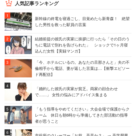
人気記事ランキング
新幹線の終電を寝過ごし、目覚めたら新青森！ 絶望
した男性を救った駅員の言葉
結婚前提の彼氏の実家に挨拶に行ったら「その日のう
ちに電話で別れを告げられた」 ショックで1ヶ月寝
込んだ女性【実録マンガ】
「今、ホテルにいるの。あなたの旦那さんと」夫の不
倫相手から電話、妻が返した言葉は…【衝撃エピソー
ド再配信】
「婚約した彼氏の実家が貧乏。両家の顔合わせ
で……」 女性の悩みにアドバイス集まる
「もう指導をやめてください」大会会場で保護からク
レーム 休日も朝6時から準備してきた部活動の指導
者が思うこと
市役所のクレーマー「お前、高卒か？」 → 高学歴男