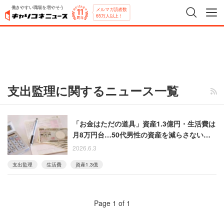
働きやすい職場を増やそう
メルマガ読者数
65万人以上！
支出監理に関するニュース一覧
「お金はただの道具」資産1.3億円・生活費は
月8万円台…50代男性の資産を減らさない暮
らし
2026.6.3
支出監理
生活費
資産1.3億
Page 1 of 1