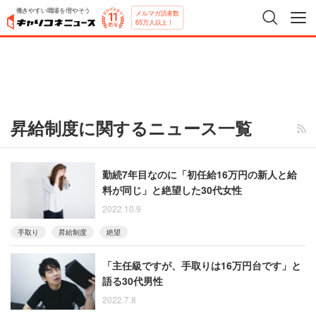
働きやすい職場を増やそう
メルマガ読者数
65万人以上！
昇給制度に関するニュース一覧
勤続7年目なのに「初任給16万円の新人と給
料が同じ」と絶望した30代女性
2022.10.9
手取り
昇給制度
絶望
「主任級ですが、手取りは16万円台です」と
語る30代男性
2022.7.8