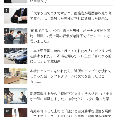
い声相次ぐ
「大学を出てウチですか？」面接官が履歴書を見て鼻
で笑う…… 激怒した男性が本社に通報した結果は
“朝礼で吊るし上げ”に遭った男性、ボーナス支給と同
時に退職 → 元上司の評価が急降下で「ザマアミロと
思いました」
「車で甲子園に連れて行ってくれた友人にガソリン代
を請求された」 不満を漏らすスレ主に「言われる前
に出せ」と非難殺到
本社にクレームをいれたら、近所のコンビニが潰れて
しまった話 ソフトクリームに文句を言ったとこ
ろ……。
部署異動するから「時給下げます」その結果 →「全員
が一気に退職しました」 会社がパニックに陥った話
有給を却下した上司に「随分と自分勝手な理論を展開
してますよね？」と言い返した男性 退職届も強気で