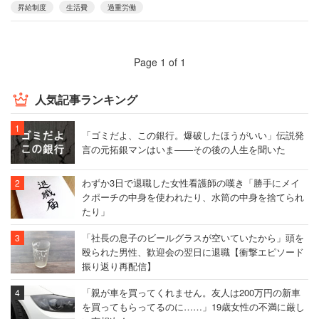
昇給制度
生活費
過重労働
Page 1 of 1
人気記事ランキング
「ゴミだよ、この銀行。爆破したほうがいい」伝説発
言の元拓銀マンはいま――その後の人生を聞いた
わずか3日で退職した女性看護師の嘆き「勝手にメイ
クポーチの中身を使われたり、水筒の中身を捨てられ
たり」
「社長の息子のビールグラスが空いていたから」頭を
殴られた男性、歓迎会の翌日に退職【衝撃エピソード
振り返り再配信】
「親が車を買ってくれません。友人は200万円の新車
を買ってもらってるのに……」19歳女性の不満に厳し