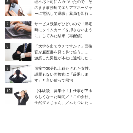
理不尽上司にムカついたので「そ
のまま事務所でエリアマネージャ
ーに電話して退職」薬局を即行で
辞めた女性【後編】
サービス残業がひどいので「帰宅
時にタイムカードを押さないよう
に」してみた結果【再配信】
「大学を出てウチですか？」面接
官が履歴書を見て鼻で笑う……
激怒した男性が本社に通報した結
果は
面接で30分以上待たされた女性、
謝罪もない面接官に「辞退しま
す」と言い放って帰宅
【体験談、募集中！】仕事がアホ
らしくなった瞬間／「この会社、
全然ダメじゃん」／ムカついた面
接…ほか