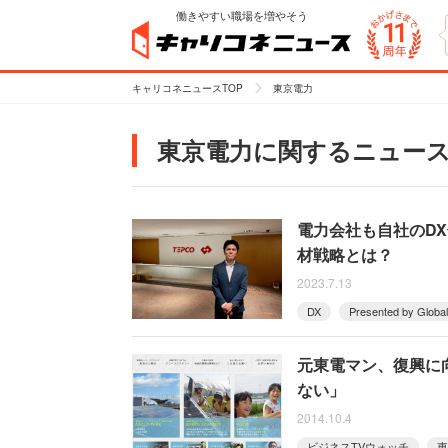
働きやすい職場を増やそう
キャリコネニュースTOP
東京電力
東京電力に関するニュー
電力会社も自社のDX
材戦略とは？
2023.7.13
DX
Presented by Globa
元東電マン、復興に
ない」
2014.10.4
ビジネスTVウォッチ
東