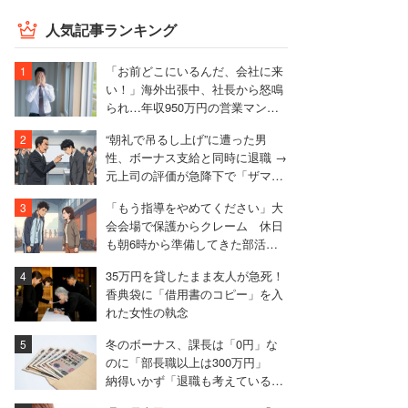
人気記事ランキング
「お前どこにいるんだ、会社に来
い！」海外出張中、社長から怒鳴
られ…年収950万円の営業マンが
絶句したワケ
“朝礼で吊るし上げ”に遭った男
性、ボーナス支給と同時に退職 →
元上司の評価が急降下で「ザマア
ミロと思いました」
「もう指導をやめてください」大
会会場で保護からクレーム 休日
も朝6時から準備してきた部活動
の指導者が思うこと
35万円を貸したまま友人が急死！
香典袋に「借用書のコピー」を入
れた女性の執念
冬のボーナス、課長は「0円」な
のに「部長職以上は300万円」
納得いかず「退職も考えている」
と語る40代男性