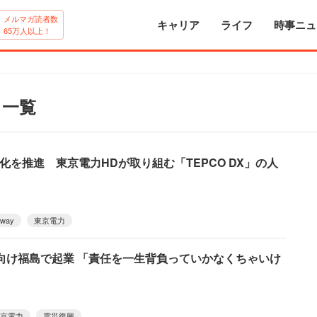
メルマガ読者数
キャリア
ライフ
時事ニュ
65万人以上！
ス一覧
化を推進 東京電力HDが取り組む「TEPCO DX」の人
lway
東京電力
向け福島で起業 「責任を一生背負っていかなくちゃいけ
京電力
震災復興