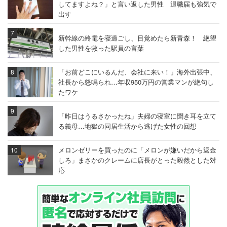
してますよね？」と言い返した男性 退職届も強気で
出す
新幹線の終電を寝過ごし、目覚めたら新青森！ 絶望
した男性を救った駅員の言葉
「お前どこにいるんだ、会社に来い！」海外出張中、
社長から怒鳴られ…年収950万円の営業マンが絶句し
たワケ
「昨日はうるさかったね」夫婦の寝室に聞き耳を立て
る義母…地獄の同居生活から逃げた女性の回想
メロンゼリーを買ったのに「メロンが嫌いだから返金
しろ」まさかのクレームに店長がとった毅然とした対
応