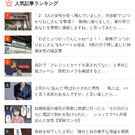
人気記事ランキング
「2、3人の女性が吹っ飛んでいました」渋谷駅で“ぶつ
かりおじさん”を撃退！「動画に撮りました。暴行罪で
あなたを警察に連絡しますね」と言ってみたら……
「わざとぶつかってんじゃねーよ！！」新橋で“ぶつか
りおじさん”を5メートル追走、3倍の力で押し返した38
歳女性の猛反撃
会計で「クレジットカードを返されてない」と本社に
猛クレーム 防犯カメラを確認すると…
上司から“あんた”呼ばわりされた男性 「私には、○○
と言う名前があるんですが」と言い返したら…
結婚前提の彼氏の実家に挨拶に行ったら「その日のう
ちに電話で別れを告げられた」 ショックで1ヶ月寝
込んだ女性【実録マンガ】
有給を却下した上司に「随分と自分勝手な理論を展開