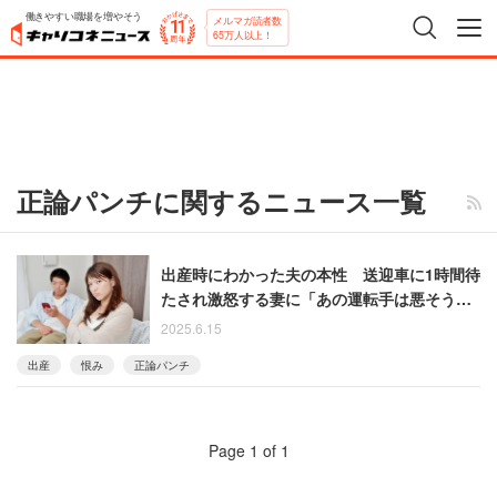
働きやすい職場を増やそう
メルマガ読者数
65万人以上！
正論パンチに関するニュース一覧
出産時にわかった夫の本性 送迎車に1時間待
たされ激怒する妻に「あの運転手は悪そうな
人に見えなかった」
2025.6.15
出産
恨み
正論パンチ
Page 1 of 1