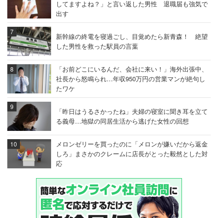
してますよね？」と言い返した男性 退職届も強気で
出す
新幹線の終電を寝過ごし、目覚めたら新青森！ 絶望
した男性を救った駅員の言葉
「お前どこにいるんだ、会社に来い！」海外出張中、
社長から怒鳴られ…年収950万円の営業マンが絶句し
たワケ
「昨日はうるさかったね」夫婦の寝室に聞き耳を立て
る義母…地獄の同居生活から逃げた女性の回想
メロンゼリーを買ったのに「メロンが嫌いだから返金
しろ」まさかのクレームに店長がとった毅然とした対
応