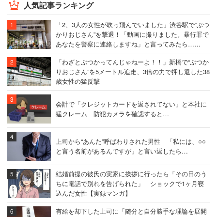
人気記事ランキング
「2、3人の女性が吹っ飛んでいました」渋谷駅で“ぶつ
かりおじさん”を撃退！「動画に撮りました。暴行罪で
あなたを警察に連絡しますね」と言ってみたら……
「わざとぶつかってんじゃねーよ！！」新橋で“ぶつか
りおじさん”を5メートル追走、3倍の力で押し返した38
歳女性の猛反撃
会計で「クレジットカードを返されてない」と本社に
猛クレーム 防犯カメラを確認すると…
上司から“あんた”呼ばわりされた男性 「私には、○○
と言う名前があるんですが」と言い返したら…
結婚前提の彼氏の実家に挨拶に行ったら「その日のう
ちに電話で別れを告げられた」 ショックで1ヶ月寝
込んだ女性【実録マンガ】
有給を却下した上司に「随分と自分勝手な理論を展開