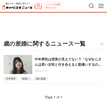
働きやすい職場を増やそう
メルマガ読者数
65万人以上！
歳の差婚に関するニュース一覧
中年男性は現実が見えてない？「なぜおじさ
んは若い女性と付き合えると勘違いするの
か」という疑問に反響
2024.5.31
中年男性
勘違い
歳の差婚
Page 1 of 1