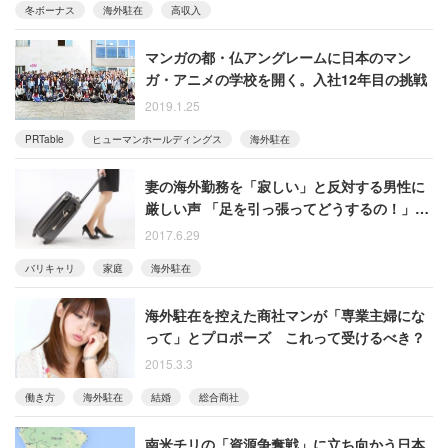
冬ボーナス
海外駐在
高収入
マンガの都・仏アングレームに日本のマン
ガ・アニメの学校を開く。入社12年目の挑戦
2019.1.25
PRTable
ヒューマンホールディングス
海外駐在
妻の海外勤務を「寂しい」と反対する男性に
厳しい声 「足を引っ張ってどうするの！」
「甘えるな」
2017.6.29
バリキャリ
家庭
海外駐在
海外駐在を控えた商社マンが「専業主婦にな
って」とプロポーズ これって受けるべき？
2015.3.3
働き方
海外駐在
結婚
総合商社
南米チリの「資源争奪戦」に立ち向かう日本