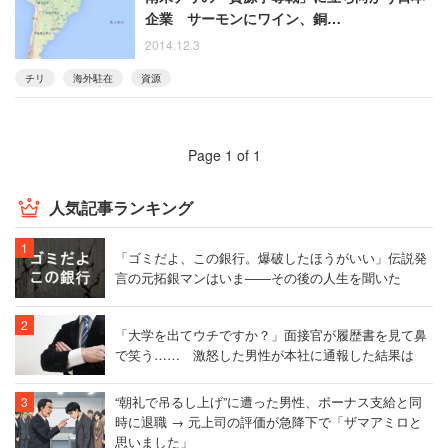
企業 サーモンにワイン、銅…
2014.12.3
チリ
海外駐在
資源
Page 1 of 1
人気記事ランキング
「ゴミだよ、この銀行。爆破したほうがいい」伝説発
言の元拓銀マンはいま――その後の人生を聞いた
「大学を出てウチですか？」面接官が履歴書を見て鼻
で笑う…… 激怒した男性が本社に通報した結果は
“朝礼で吊るし上げ”に遭った男性、ボーナス支給と同
時に退職 → 元上司の評価が急降下で「ザマアミロと
思いました」