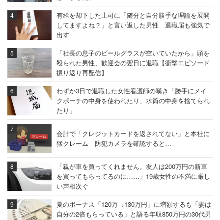
有給を却下した上司に「随分と自分勝手な理論を展開
してますよね？」と言い返した男性 退職届も強気で
出す
「社長の息子のビールグラスが空いていたから」頭を
殴られた男性、歓迎会の翌日に退職【衝撃エピソード
振り返り再配信】
わずか3日で退職した女性看護師の嘆き「勝手にメイ
クポーチの中身を使われたり、水筒の中身を捨てられ
たり」
会計で「クレジットカードを返されてない」と本社に
猛クレーム 防犯カメラを確認すると…
「親が車を買ってくれません。友人は200万円の新車
を買ってもらってるのに……」19歳女性の不満に厳し
い声相次ぐ
夏のボーナス「120万→130万円」に増額するも「妻は
自分の2倍もらっている」と語る年収850万円の30代男