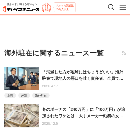
働きやすい職場を増やそう
メルマガ読者数
65万人以上！
海外駐在に関するニュース一覧
「消滅した方が地球にはちょうどいい」海外
駐在で現地人の悪口を吐く責任者、全員で訴
えるもまさかの結果に
2026.4.17
上司
差別
海外駐在
冬のボーナス「240万円」に「100万円」が追
加されたワケとは…大手メーカー勤務の女性
のボーナス事情
2025.12.5