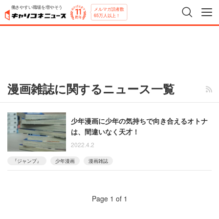
働きやすい職場を増やそう
メルマガ読者数
65万人以上！
漫画雑誌に関するニュース一覧
少年漫画に少年の気持ちで向き合えるオトナ
は、間違いなく天才！
2022.4.2
『ジャンプ』
少年漫画
漫画雑誌
Page 1 of 1