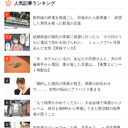
人気記事ランキング
新幹線の終電を寝過ごし、目覚めたら新青森！ 絶望
した男性を救った駅員の言葉
結婚前提の彼氏の実家に挨拶に行ったら「その日のう
ちに電話で別れを告げられた」 ショックで1ヶ月寝
込んだ女性【実録マンガ】
「今、ホテルにいるの。あなたの旦那さんと」夫の不
倫相手から電話、妻が返した言葉は…【衝撃エピソー
ド再配信】
「婚約した彼氏の実家が貧乏。両家の顔合わせ
で……」 女性の悩みにアドバイス集まる
「もう指導をやめてください」大会会場で保護からク
レーム 休日も朝6時から準備してきた部活動の指導
者が思うこと
市役所のクレーマー「お前、高卒か？」 → 高学歴男