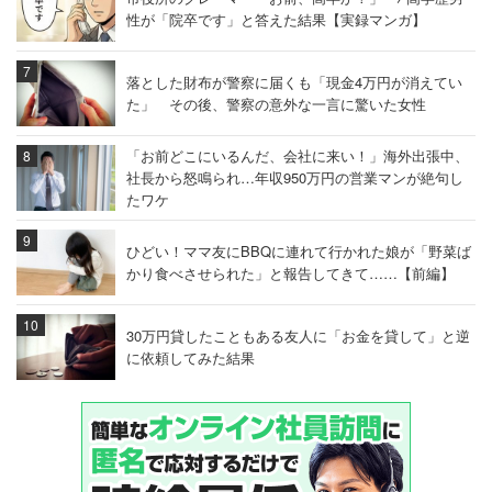
性が「院卒です」と答えた結果【実録マンガ】
落とした財布が警察に届くも「現金4万円が消えてい
た」 その後、警察の意外な一言に驚いた女性
「お前どこにいるんだ、会社に来い！」海外出張中、
社長から怒鳴られ…年収950万円の営業マンが絶句し
たワケ
ひどい！ママ友にBBQに連れて行かれた娘が「野菜ば
かり食べさせられた」と報告してきて……【前編】
30万円貸したこともある友人に「お金を貸して」と逆
に依頼してみた結果